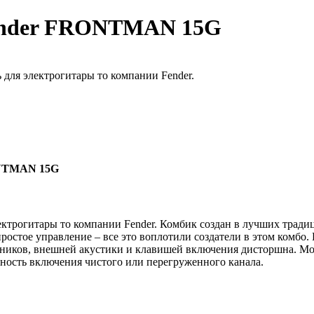
ender FRONTMAN 15G
ля электрогитары то компании Fender.
ONTMAN 15G
рогитары то компании Fender. Комбик создан в лучших традици
остое управление – все это воплотили создатели в этом комбо.
ников, внешней акустики и клавишей включения дисторшна. Мо
жность включения чистого или перегруженного канала.