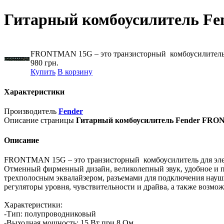
Гитарный комбоусилитель F
FRONTMAN 15G – это транзисторный комбоусилитель д
980 грн.
Купить
В корзину
Характеристики
Производитель
Fender
Описание страницы
Гитарный комбоусилитель Fender FR
Описание
FRONTMAN 15G – это транзисторный комбоусилитель для элект
Отменный фирменный дизайн, великолепный звук, удобное и пр
трехполосным эквалайзером, разъемами для подключения науш
регуляторы уровня, чувствительности и драйва, а также возмо
Характеристики:
-Тип: полупроводниковый
-Выходная мощность: 15 Вт при 8 Ом