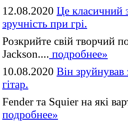
12.08.2020
Це класичний з
зручність при грі.
Розкрийте свій творчий п
Jackson....
подробнее»
10.08.2020
Він зруйнував 
гітар.
Fender та Squier на які вар
подробнее»