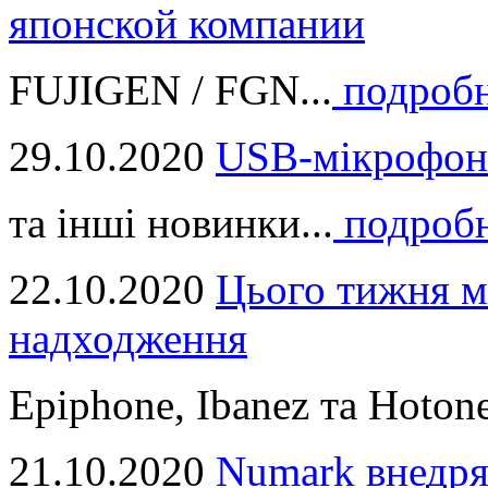
японской компании
FUJIGEN / FGN...
подроб
29.10.2020
USB-мікрофон
та інші новинки...
подроб
22.10.2020
Цього тижня м
надходження
Epiphone, Ibanez та Hotone
21.10.2020
Numark внедря