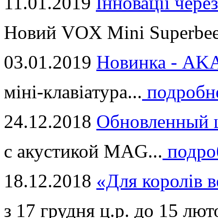
11.01.2019
Інновації через
Новий VOX Mini Superbeet
03.01.2019
Новинка - ​AKA
міні-клавіатура...
подробн
24.12.2018
Обновленный ц
с акустикой MAG...
подро
18.12.2018
«Для королів в
з 17 грудня ц.р. до 15 люто