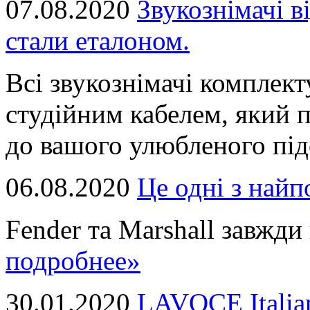
07.08.2020
Звукознімачі в
стали еталоном.
Всі звукознімачі комплек
студійним кабелем, який 
до вашого улюбленого підс
06.08.2020
Це однi з най
Fender та Marshall завжди в
подробнее»
30.01.2020
LAVOCE Italia