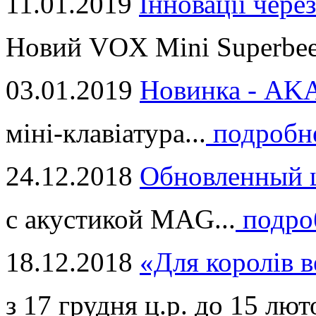
11.01.2019
Інновації через
Новий VOX Mini Superbeet
03.01.2019
Новинка - ​AKA
міні-клавіатура...
подробн
24.12.2018
Обновленный ц
с акустикой MAG...
подро
18.12.2018
«Для королів в
з 17 грудня ц.р. до 15 люто