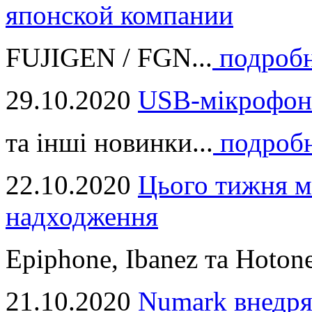
японской компании
FUJIGEN / FGN...
подроб
29.10.2020
USB-мікрофон
та інші новинки...
подроб
22.10.2020
Цього тижня м
надходження
Epiphone, Ibanez та Hotone
21.10.2020
Numark внедря