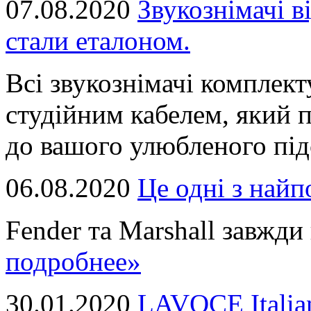
07.08.2020
Звукознімачі в
стали еталоном.
Всі звукознімачі комплек
студійним кабелем, який 
до вашого улюбленого підс
06.08.2020
Це однi з най
Fender та Marshall завжди в
подробнее»
30.01.2020
LAVOCE Italia