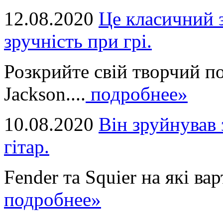
12.08.2020
Це класичний з
зручність при грі.
Розкрийте свій творчий п
Jackson....
подробнее»
10.08.2020
Він зруйнував 
гітар.
Fender та Squier на які вар
подробнее»