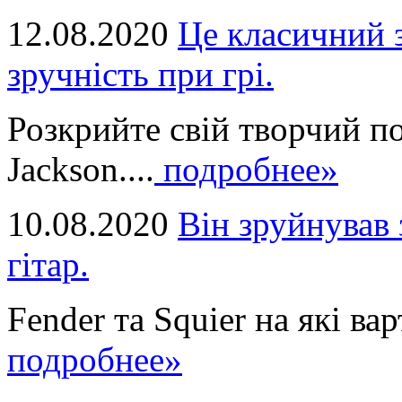
12.08.2020
Це класичний з
зручність при грі.
Розкрийте свій творчий п
Jackson....
подробнее»
10.08.2020
Він зруйнував 
гітар.
Fender та Squier на які вар
подробнее»