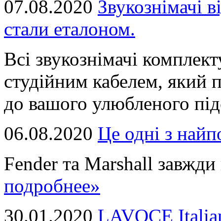
07.08.2020
Звукознімачі в
стали еталоном.
Всі звукознімачі комплек
студійним кабелем, який 
до вашого улюбленого підс
06.08.2020
Це однi з най
Fender та Marshall завжди в
подробнее»
30.01.2020
LAVOCE Italia