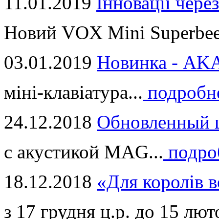
11.01.2019
Інновації через
Новий VOX Mini Superbeet
03.01.2019
Новинка - ​AKA
міні-клавіатура...
подробн
24.12.2018
Обновленный ц
с акустикой MAG...
подро
18.12.2018
«Для королів в
з 17 грудня ц.р. до 15 люто