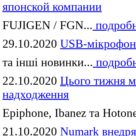
японской компании
FUJIGEN / FGN...
подроб
29.10.2020
USB-мікрофон
та інші новинки...
подроб
22.10.2020
Цього тижня м
надходження
Epiphone, Ibanez та Hotone
21.10.2020
Numark внедря