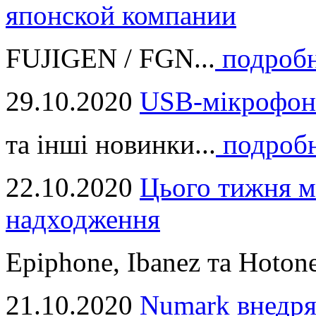
японской компании
FUJIGEN / FGN...
подроб
29.10.2020
USB-мікрофон
та інші новинки...
подроб
22.10.2020
Цього тижня м
надходження
Epiphone, Ibanez та Hotone
21.10.2020
Numark внедря