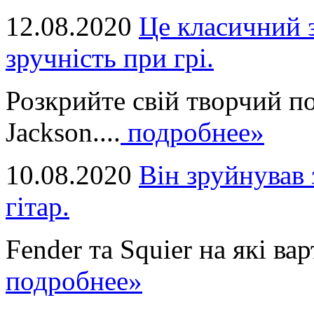
12.08.2020
Це класичний з
зручність при грі.
Розкрийте свій творчий п
Jackson....
подробнее»
10.08.2020
Він зруйнував 
гітар.
Fender та Squier на які вар
подробнее»