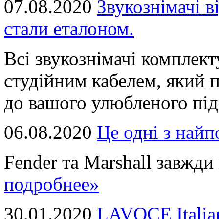
07.08.2020
Звукознімачі в
стали еталоном.
Всі звукознімачі комплек
студійним кабелем, який 
до вашого улюбленого підс
06.08.2020
Це однi з най
Fender та Marshall завжди в
подробнее»
30.01.2020
LAVOCE Italia