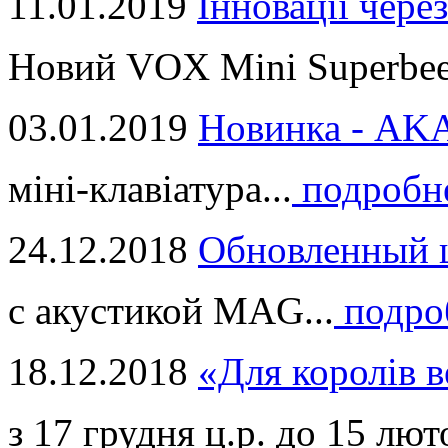
11.01.2019
Інновації через
Новий VOX Mini Superbeet
03.01.2019
Новинка - ​AKA
міні-клавіатура...
подробн
24.12.2018
Обновленный ц
с акустикой MAG...
подро
18.12.2018
«Для королів в
з 17 грудня ц.р. до 15 люто