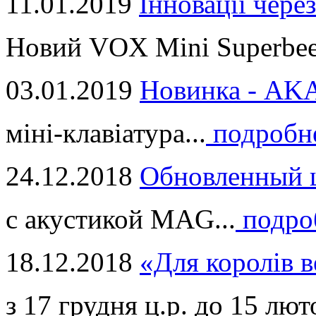
11.01.2019
Інновації через
Новий VOX Mini Superbeet
03.01.2019
Новинка - ​AKA
міні-клавіатура...
подробн
24.12.2018
Обновленный ц
с акустикой MAG...
подро
18.12.2018
«Для королів в
з 17 грудня ц.р. до 15 люто