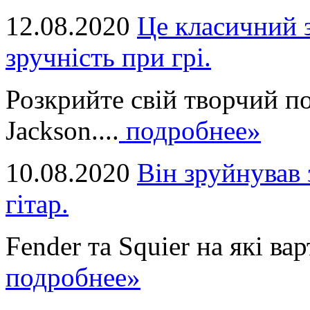
12.08.2020
Це класичний з
зручність при грі.
Розкрийте свій творчий п
Jackson....
подробнее»
10.08.2020
Він зруйнував 
гітар.
Fender та Squier на які вар
подробнее»