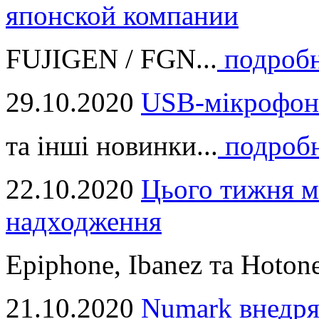
японской компании
FUJIGEN / FGN...
подроб
29.10.2020
USB-мікрофон
та інші новинки...
подроб
22.10.2020
Цього тижня м
надходження
Epiphone, Ibanez та Hotone
21.10.2020
Numark внедря