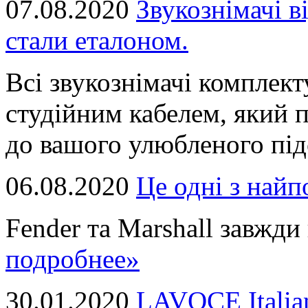
07.08.2020
Звукознімачі в
стали еталоном.
Всі звукознімачі комплек
студійним кабелем, який 
до вашого улюбленого підс
06.08.2020
Це однi з най
Fender та Marshall завжди в
подробнее»
30.01.2020
LAVOCE Italia