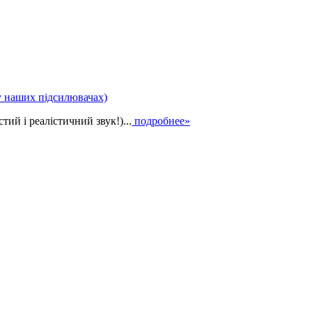
у наших підсилювачах)
ий і реалістичний звук!)...
подробнее»