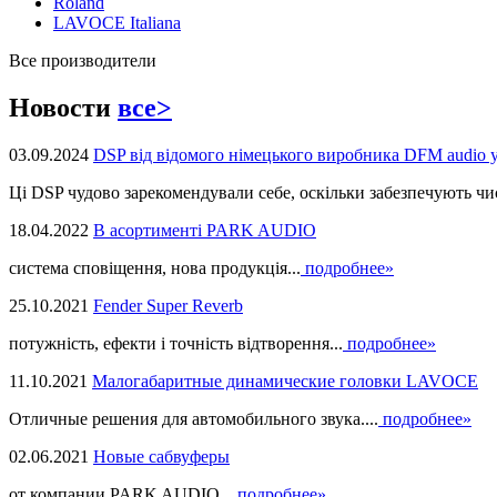
Roland
LAVOCE Italiana
Все производители
Новости
все>
03.09.2024
DSP від відомого німецького виробника DFM audio 
Ці DSP чудово зарекомендували себе, оскільки забезпечують чист
18.04.2022
В асортименті PARK AUDIO
система сповіщення, нова продукцiя...
подробнее»
25.10.2021
Fender Super Reverb
потужність, ефекти і точність відтворення...
подробнее»
11.10.2021
Малогабаритные динамические головки LAVOCE
Отличные решения для автомобильного звука....
подробнее»
02.06.2021
Новые сабвуферы
от компании PARK AUDIO...
подробнее»