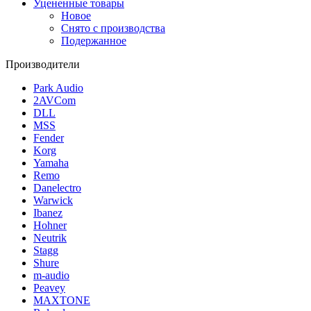
Уцененные товары
Новое
Снято с производства
Подержанное
Производители
Park Audio
2AVCom
DLL
MSS
Fender
Korg
Yamaha
Remo
Danelectro
Warwick
Ibanez
Hohner
Neutrik
Stagg
Shure
m-audio
Peavey
MAXTONE