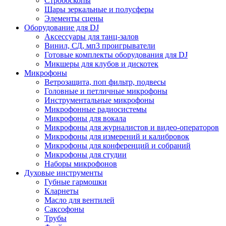
Стробоскопы
Шары зеркальные и полусферы
Элементы сцены
Оборудование для DJ
Аксессуары для танц-залов
Винил, СД, мп3 проигрыватели
Готовые комплекты оборудования для DJ
Микшеры для клубов и дискотек
Микрофоны
Ветрозащита, поп фильтр, подвесы
Головные и петличные микрофоны
Инструментальные микрофоны
Микрофонные радиосистемы
Микрофоны для вокала
Микрофоны для журналистов и видео-операторов
Микрофоны для измерений и калибровок
Микрофоны для конференций и собраний
Микрофоны для студии
Наборы микрофонов
Духовые инструменты
Губные гармошки
Кларнеты
Масло для вентилей
Саксофоны
Трубы