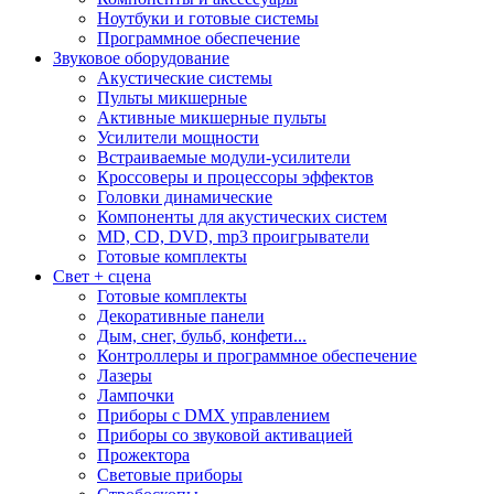
Ноутбуки и готовые системы
Программное обеспечение
Звуковое оборудование
Акустические системы
Пульты микшерные
Активные микшерные пульты
Усилители мощности
Встраиваемые модули-усилители
Кроссоверы и процессоры эффектов
Головки динамические
Компоненты для акустических систем
MD, CD, DVD, mp3 проигрыватели
Готовые комплекты
Свет + сцена
Готовые комплекты
Декоративные панели
Дым, снег, бульб, конфети...
Контроллеры и программное обеспечение
Лазеры
Лампочки
Приборы с DMX управлением
Приборы со звуковой активацией
Прожектора
Световые приборы