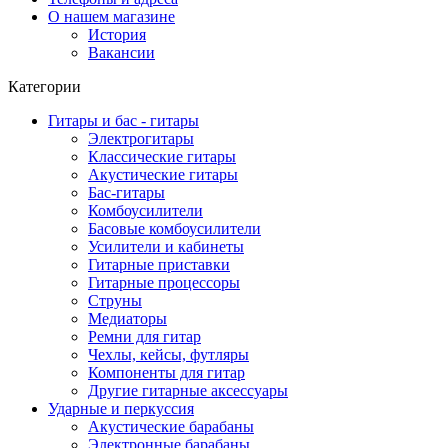
О нашем магазине
История
Вакансии
Категории
Гитары и бас - гитары
Электрогитары
Классические гитары
Акустические гитары
Бас-гитары
Комбоусилители
Басовые комбоусилители
Усилители и кабинеты
Гитарные приставки
Гитарные процессоры
Струны
Медиаторы
Ремни для гитар
Чехлы, кейсы, футляры
Компоненты для гитар
Другие гитарные аксессуары
Ударные и перкуссия
Акустические барабаны
Электронные барабаны