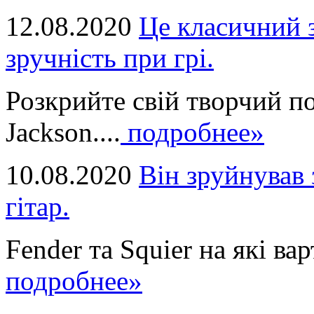
12.08.2020
Це класичний з
зручність при грі.
Розкрийте свій творчий п
Jackson....
подробнее»
10.08.2020
Він зруйнував 
гітар.
Fender та Squier на які вар
подробнее»