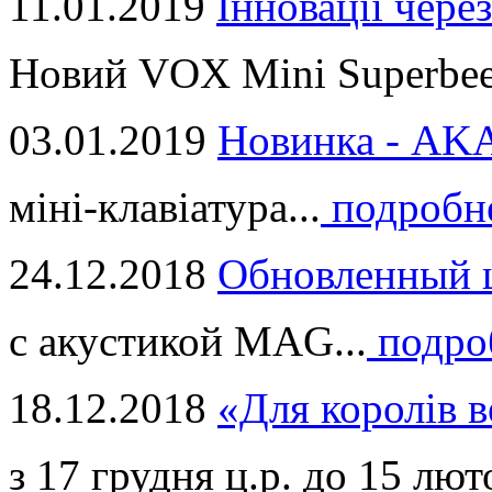
11.01.2019
Інновації через
Новий VOX Mini Superbeet
03.01.2019
Новинка - ​AKA
міні-клавіатура...
подробн
24.12.2018
Обновленный ц
с акустикой MAG...
подро
18.12.2018
«Для королів в
з 17 грудня ц.р. до 15 люто