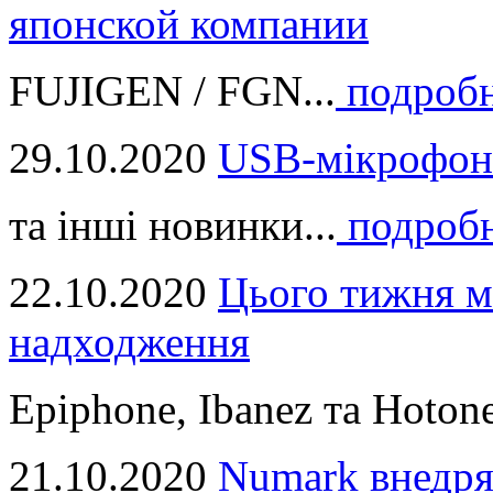
японской компании
FUJIGEN / FGN...
подроб
29.10.2020
USB-мікрофон
та інші новинки...
подроб
22.10.2020
Цього тижня м
надходження
Epiphone, Ibanez та Hotone
21.10.2020
Numark внедря