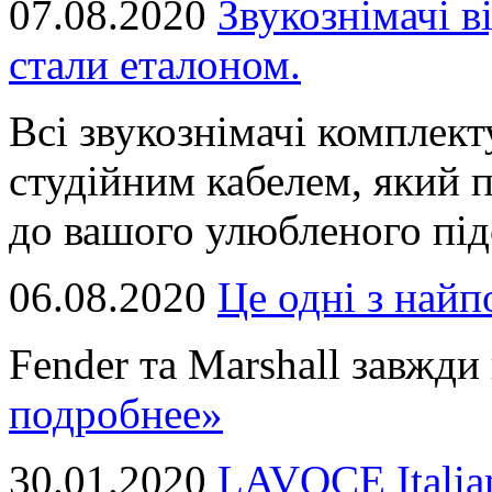
07.08.2020
Звукознімачі в
стали еталоном.
Всі звукознімачі комплек
студійним кабелем, який 
до вашого улюбленого підс
06.08.2020
Це однi з най
Fender та Marshall завжди в
подробнее»
30.01.2020
LAVOCE Italia