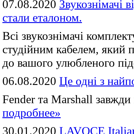
07.08.2020
Звукознімачі в
стали еталоном.
Всі звукознімачі комплек
студійним кабелем, який 
до вашого улюбленого підс
06.08.2020
Це однi з най
Fender та Marshall завжди в
подробнее»
30.01.2020
LAVOCE Italia