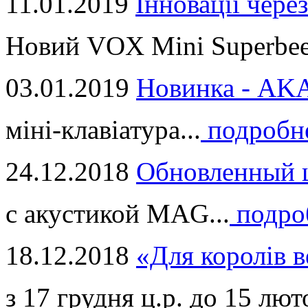
11.01.2019
Інновації через
Новий VOX Mini Superbeet
03.01.2019
Новинка - ​AKA
міні-клавіатура...
подробн
24.12.2018
Обновленный ц
с акустикой MAG...
подро
18.12.2018
«Для королів в
з 17 грудня ц.р. до 15 люто