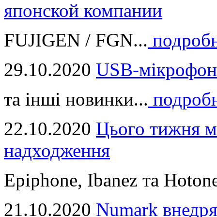
японской компании
FUJIGEN / FGN...
подроб
29.10.2020
USB-мікрофон
та інші новинки...
подроб
22.10.2020
Цього тижня м
надходження
Epiphone, Ibanez та Hotone
21.10.2020
Numark внедря