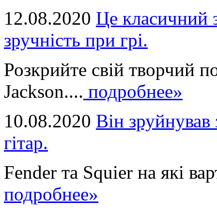
12.08.2020
Це класичний з
зручність при грі.
Розкрийте свій творчий п
Jackson....
подробнее»
10.08.2020
Він зруйнував 
гітар.
Fender та Squier на які вар
подробнее»