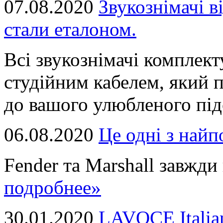
07.08.2020
Звукознімачі в
стали еталоном.
Всі звукознімачі комплек
студійним кабелем, який 
до вашого улюбленого підс
06.08.2020
Це однi з най
Fender та Marshall завжди в
подробнее»
30.01.2020
LAVOCE Italia