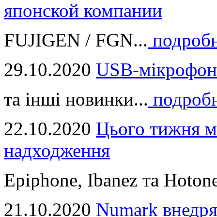
японской компании
FUJIGEN / FGN...
подроб
29.10.2020
USB-мікрофон
та інші новинки...
подроб
22.10.2020
Цього тижня м
надходження
Epiphone, Ibanez та Hotone
21.10.2020
Numark внедря