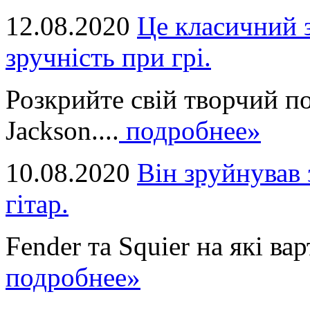
12.08.2020
Це класичний з
зручність при грі.
Розкрийте свій творчий п
Jackson....
подробнее»
10.08.2020
Він зруйнував 
гітар.
Fender та Squier на які вар
подробнее»