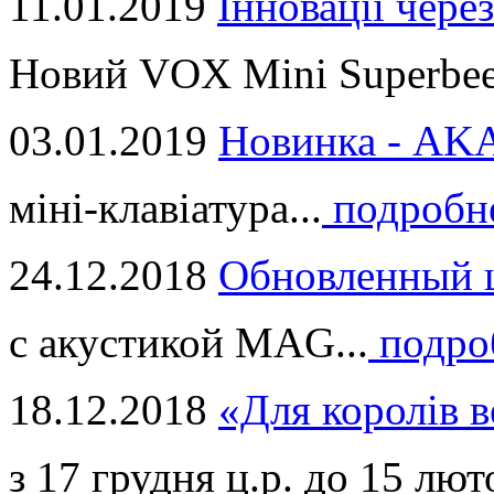
11.01.2019
Інновації через
Новий VOX Mini Superbeet
03.01.2019
Новинка - ​AKA
міні-клавіатура...
подробн
24.12.2018
Обновленный ц
с акустикой MAG...
подро
18.12.2018
«Для королів в
з 17 грудня ц.р. до 15 люто