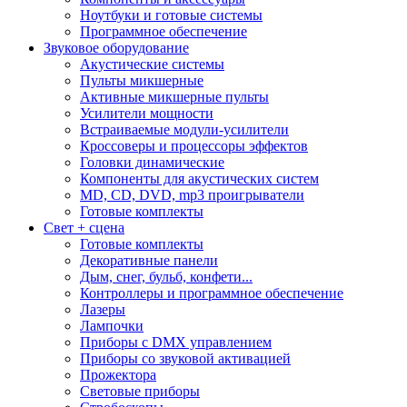
Ноутбуки и готовые системы
Программное обеспечение
Звуковое оборудование
Акустические системы
Пульты микшерные
Активные микшерные пульты
Усилители мощности
Встраиваемые модули-усилители
Кроссоверы и процессоры эффектов
Головки динамические
Компоненты для акустических систем
MD, CD, DVD, mp3 проигрыватели
Готовые комплекты
Свет + сцена
Готовые комплекты
Декоративные панели
Дым, снег, бульб, конфети...
Контроллеры и программное обеспечение
Лазеры
Лампочки
Приборы с DMX управлением
Приборы со звуковой активацией
Прожектора
Световые приборы