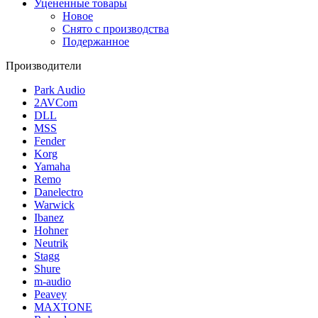
Уцененные товары
Новое
Снято с производства
Подержанное
Производители
Park Audio
2AVCom
DLL
MSS
Fender
Korg
Yamaha
Remo
Danelectro
Warwick
Ibanez
Hohner
Neutrik
Stagg
Shure
m-audio
Peavey
MAXTONE