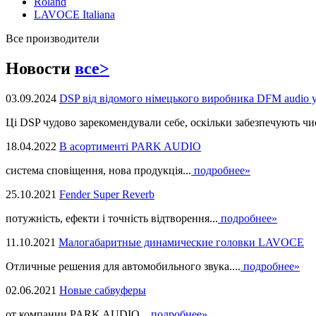
Roland
LAVOCE Italiana
Все производители
Новости
все>
03.09.2024
DSP від відомого німецького виробника DFM audio 
Ці DSP чудово зарекомендували себе, оскільки забезпечують чист
18.04.2022
В асортименті PARK AUDIO
система сповіщення, нова продукцiя...
подробнее»
25.10.2021
Fender Super Reverb
потужність, ефекти і точність відтворення...
подробнее»
11.10.2021
Малогабаритные динамические головки LAVOCE
Отличные решения для автомобильного звука....
подробнее»
02.06.2021
Новые сабвуферы
от компании PARK AUDIO...
подробнее»