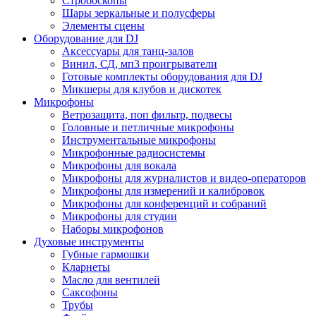
Стробоскопы
Шары зеркальные и полусферы
Элементы сцены
Оборудование для DJ
Аксессуары для танц-залов
Винил, СД, мп3 проигрыватели
Готовые комплекты оборудования для DJ
Микшеры для клубов и дискотек
Микрофоны
Ветрозащита, поп фильтр, подвесы
Головные и петличные микрофоны
Инструментальные микрофоны
Микрофонные радиосистемы
Микрофоны для вокала
Микрофоны для журналистов и видео-операторов
Микрофоны для измерений и калибровок
Микрофоны для конференций и собраний
Микрофоны для студии
Наборы микрофонов
Духовые инструменты
Губные гармошки
Кларнеты
Масло для вентилей
Саксофоны
Трубы