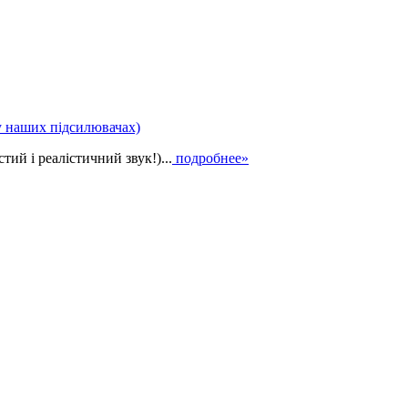
у наших підсилювачах)
ий і реалістичний звук!)...
подробнее»