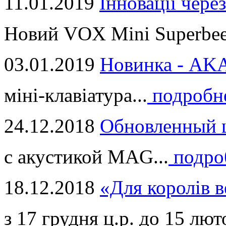
11.01.2019
Інновації через
Новий VOX Mini Superbeet
03.01.2019
Новинка - ​AKA
міні-клавіатура...
подробн
24.12.2018
Обновленный ц
с акустикой MAG...
подро
18.12.2018
«Для королів в
з 17 грудня ц.р. до 15 люто