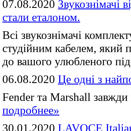
07.08.2020
Звукознімачі в
стали еталоном.
Всі звукознімачі комплек
студійним кабелем, який 
до вашого улюбленого підс
06.08.2020
Це однi з най
Fender та Marshall завжди в
подробнее»
30.01.2020
LAVOCE Italia