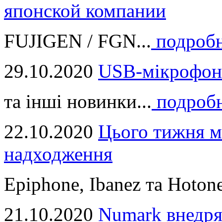
японской компании
FUJIGEN / FGN...
подроб
29.10.2020
USB-мікрофон
та інші новинки...
подроб
22.10.2020
Цього тижня м
надходження
Epiphone, Ibanez та Hotone
21.10.2020
Numark внедря