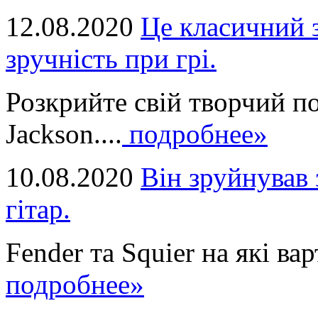
12.08.2020
Це класичний з
зручність при грі.
Розкрийте свій творчий п
Jackson....
подробнее»
10.08.2020
Він зруйнував 
гітар.
Fender та Squier на які вар
подробнее»