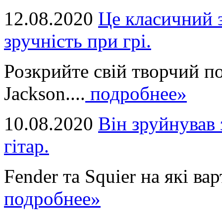
12.08.2020
Це класичний з
зручність при грі.
Розкрийте свій творчий п
Jackson....
подробнее»
10.08.2020
Він зруйнував 
гітар.
Fender та Squier на які вар
подробнее»