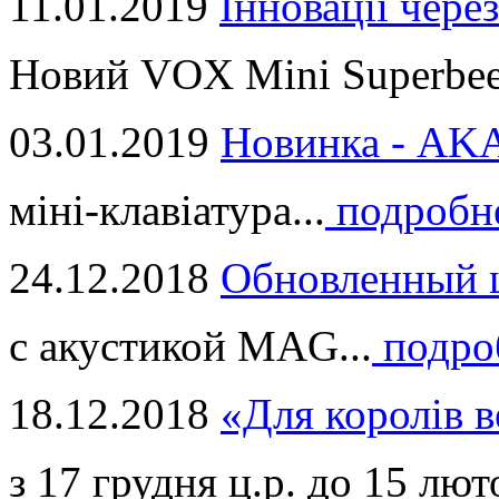
11.01.2019
Інновації через
Новий VOX Mini Superbeet
03.01.2019
Новинка - ​AKA
міні-клавіатура...
подробн
24.12.2018
Обновленный ц
с акустикой MAG...
подро
18.12.2018
«Для королів в
з 17 грудня ц.р. до 15 люто