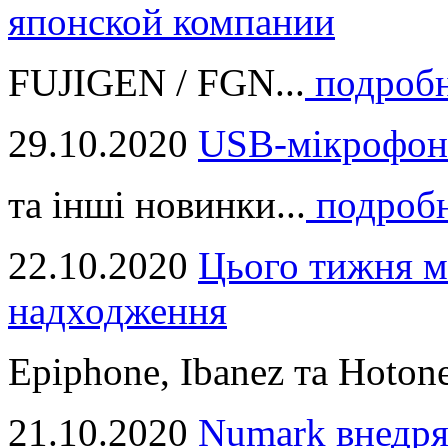
японской компании
FUJIGEN / FGN...
подроб
29.10.2020
USB-мікрофон
та інші новинки...
подроб
22.10.2020
Цього тижня м
надходження
Epiphone, Ibanez та Hotone
21.10.2020
Numark внедря