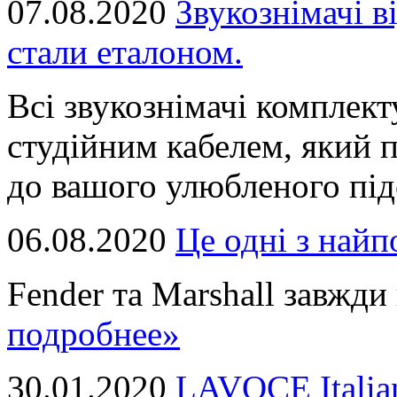
07.08.2020
Звукознімачі в
стали еталоном.
Всі звукознімачі комплек
студійним кабелем, який 
до вашого улюбленого підс
06.08.2020
Це однi з най
Fender та Marshall завжди в
подробнее»
30.01.2020
LAVOCE Italia