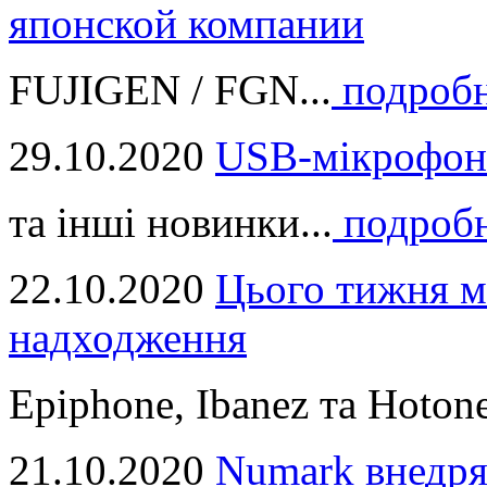
японской компании
FUJIGEN / FGN...
подроб
29.10.2020
USB-мікрофон
та інші новинки...
подроб
22.10.2020
Цього тижня м
надходження
Epiphone, Ibanez та Hotone
21.10.2020
Numark внедря