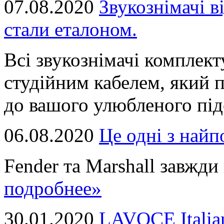
07.08.2020
Звукознімачі в
стали еталоном.
Всі звукознімачі комплек
студійним кабелем, який 
до вашого улюбленого підс
06.08.2020
Це однi з най
Fender та Marshall завжди в
подробнее»
30.01.2020
LAVOCE Italia