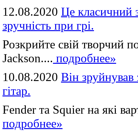
12.08.2020
Це класичний з
зручність при грі.
Розкрийте свій творчий п
Jackson....
подробнее»
10.08.2020
Він зруйнував 
гітар.
Fender та Squier на які вар
подробнее»