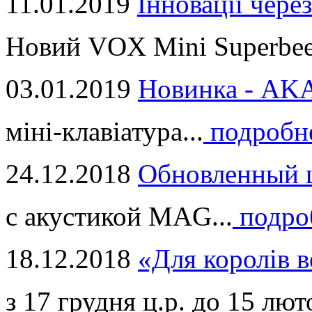
11.01.2019
Інновації через
Новий VOX Mini Superbeet
03.01.2019
Новинка - ​AKA
міні-клавіатура...
подробн
24.12.2018
Обновленный ц
с акустикой MAG...
подро
18.12.2018
«Для королів в
з 17 грудня ц.р. до 15 люто