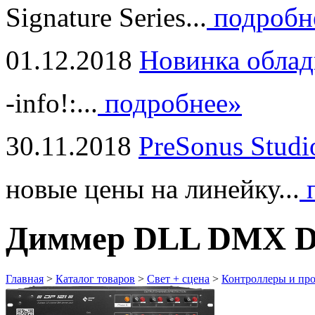
Signature Series...
подробн
01.12.2018
Новинка облад
-info!:...
подробнее»
30.11.2018
PreSonus Studi
новые цены на линейку...
п
Диммер DLL DMX Di
Главная
>
Каталог товаров
>
Свет + сцена
>
Контроллеры и пр