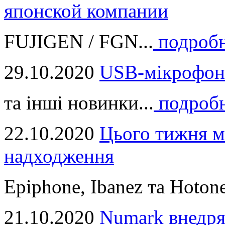
японской компании
FUJIGEN / FGN...
подроб
29.10.2020
USB-мікрофон
та інші новинки...
подроб
22.10.2020
Цього тижня м
надходження
Epiphone, Ibanez та Hotone
21.10.2020
Numark внедря