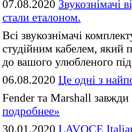
07.08.2020
Звукознімачі в
стали еталоном.
Всі звукознімачі комплек
студійним кабелем, який 
до вашого улюбленого підс
06.08.2020
Це однi з най
Fender та Marshall завжди в
подробнее»
30.01.2020
LAVOCE Italia