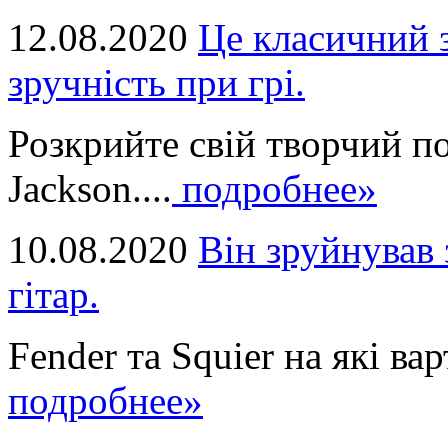
12.08.2020
Це класичний з
зручність при грі.
Розкрийте свій творчий п
Jackson....
подробнее»
10.08.2020
Він зруйнував 
гітар.
Fender та Squier на які вар
подробнее»