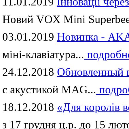
11.01.2019
Інновації через
Новий VOX Mini Superbeet
03.01.2019
Новинка - ​AKA
міні-клавіатура...
подробн
24.12.2018
Обновленный ц
с акустикой MAG...
подро
18.12.2018
«Для королів в
з 17 грудня ц.р. до 15 люто