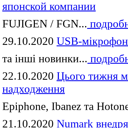
японской компании
FUJIGEN / FGN...
подроб
29.10.2020
USB-мікрофон
та інші новинки...
подроб
22.10.2020
Цього тижня м
надходження
Epiphone, Ibanez та Hotone
21.10.2020
Numark внедря