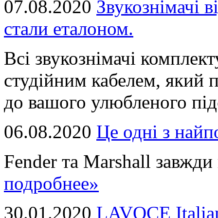
07.08.2020
Звукознімачі в
стали еталоном.
Всі звукознімачі комплек
студійним кабелем, який 
до вашого улюбленого підс
06.08.2020
Це однi з най
Fender та Marshall завжди в
подробнее»
30.01.2020
LAVOCE Italia