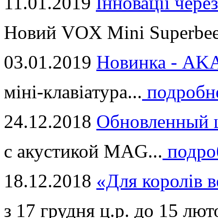
11.01.2019
Інновації через
Новий VOX Mini Superbeet
03.01.2019
Новинка - ​AKA
міні-клавіатура...
подробн
24.12.2018
Обновленный ц
с акустикой MAG...
подро
18.12.2018
«Для королів в
з 17 грудня ц.р. до 15 люто