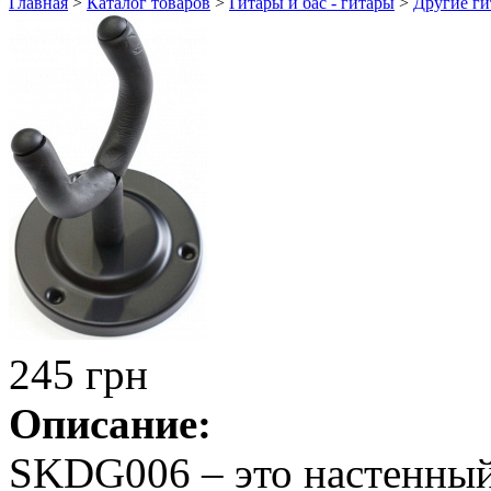
Главная
>
Каталог товаров
>
Гитары и бас - гитары
>
Другие ги
245 грн
Описание:
SKDG006 – это настенный