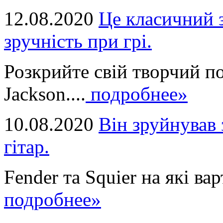
12.08.2020
Це класичний з
зручність при грі.
Розкрийте свій творчий п
Jackson....
подробнее»
10.08.2020
Він зруйнував 
гітар.
Fender та Squier на які вар
подробнее»