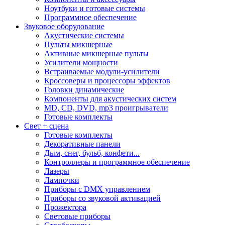
Ноутбуки и готовые системы
Программное обеспечение
Звуковое оборудование
Акустические системы
Пульты микшерные
Активные микшерные пульты
Усилители мощности
Встраиваемые модули-усилители
Кроссоверы и процессоры эффектов
Головки динамические
Компоненты для акустических систем
MD, CD, DVD, mp3 проигрыватели
Готовые комплекты
Свет + сцена
Готовые комплекты
Декоративные панели
Дым, снег, бульб, конфети...
Контроллеры и программное обеспечение
Лазеры
Лампочки
Приборы с DMX управлением
Приборы со звуковой активацией
Прожектора
Световые приборы