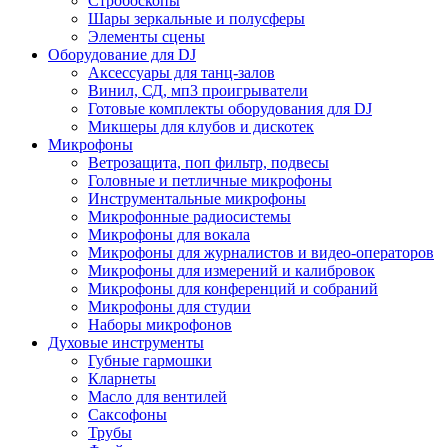
Стробоскопы
Шары зеркальные и полусферы
Элементы сцены
Оборудование для DJ
Аксессуары для танц-залов
Винил, СД, мп3 проигрыватели
Готовые комплекты оборудования для DJ
Микшеры для клубов и дискотек
Микрофоны
Ветрозащита, поп фильтр, подвесы
Головные и петличные микрофоны
Инструментальные микрофоны
Микрофонные радиосистемы
Микрофоны для вокала
Микрофоны для журналистов и видео-операторов
Микрофоны для измерений и калибровок
Микрофоны для конференций и собраний
Микрофоны для студии
Наборы микрофонов
Духовые инструменты
Губные гармошки
Кларнеты
Масло для вентилей
Саксофоны
Трубы