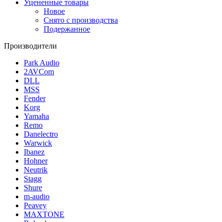
Уцененные товары
Новое
Снято с производства
Подержанное
Производители
Park Audio
2AVCom
DLL
MSS
Fender
Korg
Yamaha
Remo
Danelectro
Warwick
Ibanez
Hohner
Neutrik
Stagg
Shure
m-audio
Peavey
MAXTONE