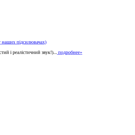
у наших підсилювачах)
ий і реалістичний звук!)...
подробнее»