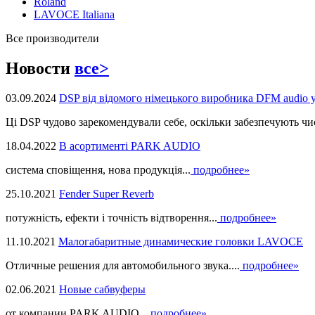
Roland
LAVOCE Italiana
Все производители
Новости
все>
03.09.2024
DSP від відомого німецького виробника DFM audio 
Ці DSP чудово зарекомендували себе, оскільки забезпечують чист
18.04.2022
В асортименті PARK AUDIO
система сповіщення, нова продукцiя...
подробнее»
25.10.2021
Fender Super Reverb
потужність, ефекти і точність відтворення...
подробнее»
11.10.2021
Малогабаритные динамические головки LAVOCE
Отличные решения для автомобильного звука....
подробнее»
02.06.2021
Новые сабвуферы
от компании PARK AUDIO...
подробнее»