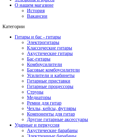
О нашем магазине
История
Вакансии
Категории
Гитары и бас - гитары
Электрогитары
Классические гитары
Акустические гитары
Бас-гитары
Комбоусилители
Басовые комбоусилители
Усилители и кабинеты
Гитарные приставки
Гитарные процессоры
Струны
Медиаторы
Ремни для гитар
Чехлы, кейсы, футляры
Компоненты для гитар
Другие гитарные аксессуары
Ударные и перкуссия
Акустические барабаны
Электронные барабаны