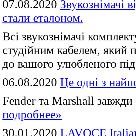
07.08.2020
Звукознімачі в
стали еталоном.
Всі звукознімачі комплек
студійним кабелем, який 
до вашого улюбленого підс
06.08.2020
Це однi з най
Fender та Marshall завжди в
подробнее»
30.01.2020
LAVOCE Italia