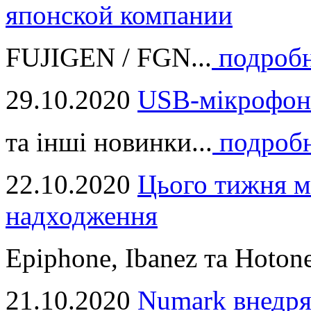
японской компании
FUJIGEN / FGN...
подроб
29.10.2020
USB-мікрофон
та інші новинки...
подроб
22.10.2020
Цього тижня м
надходження
Epiphone, Ibanez та Hotone
21.10.2020
Numark внедря