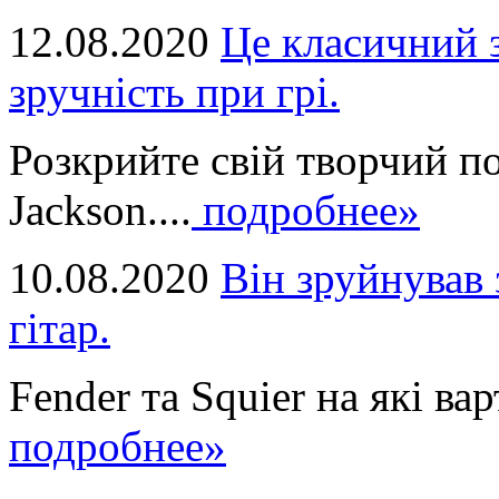
12.08.2020
Це класичний з
зручність при грі.
Розкрийте свій творчий п
Jackson....
подробнее»
10.08.2020
Він зруйнував 
гітар.
Fender та Squier на які вар
подробнее»