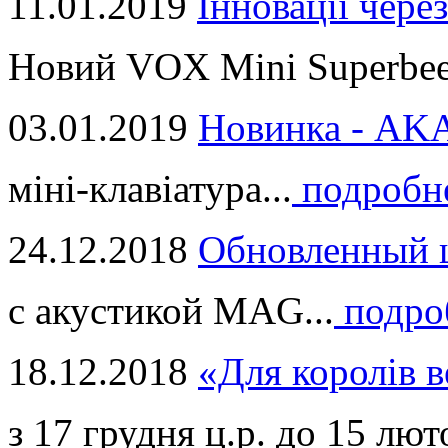
11.01.2019
Інновації через
Новий VOX Mini Superbeet
03.01.2019
Новинка - ​AKA
міні-клавіатура...
подробн
24.12.2018
Обновленный ц
с акустикой MAG...
подро
18.12.2018
«Для королів в
з 17 грудня ц.р. до 15 люто