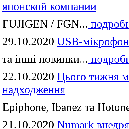
японской компании
FUJIGEN / FGN...
подроб
29.10.2020
USB-мікрофон
та інші новинки...
подроб
22.10.2020
Цього тижня м
надходження
Epiphone, Ibanez та Hotone
21.10.2020
Numark внедря