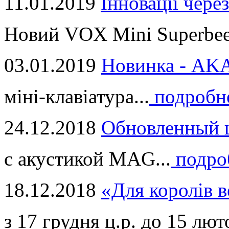
11.01.2019
Інновації через
Новий VOX Mini Superbeet
03.01.2019
Новинка - ​AKA
міні-клавіатура...
подробн
24.12.2018
Обновленный ц
с акустикой MAG...
подро
18.12.2018
«Для королів в
з 17 грудня ц.р. до 15 люто