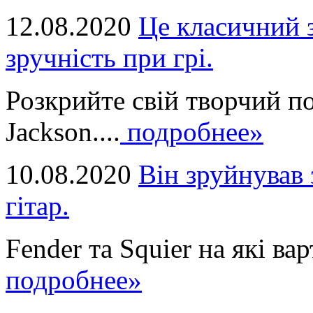
12.08.2020
Це класичний з
зручність при грі.
Розкрийте свій творчий п
Jackson....
подробнее»
10.08.2020
Він зруйнував 
гітар.
Fender та Squier на які вар
подробнее»