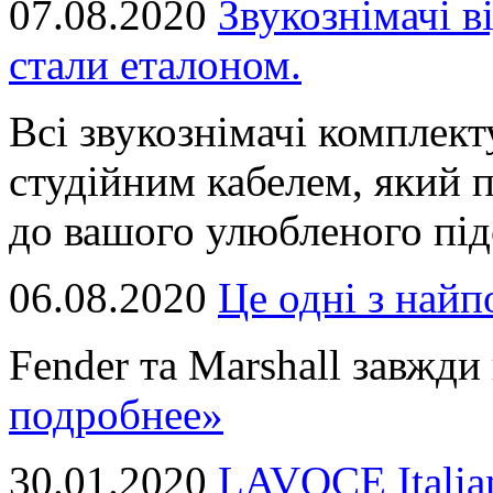
07.08.2020
Звукознімачі в
стали еталоном.
Всі звукознімачі комплек
студійним кабелем, який 
до вашого улюбленого підс
06.08.2020
Це однi з най
Fender та Marshall завжди в
подробнее»
30.01.2020
LAVOCE Italia