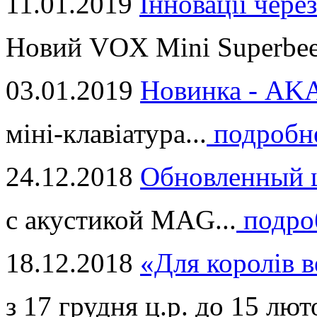
11.01.2019
Інновації через
Новий VOX Mini Superbeet
03.01.2019
Новинка - ​AKA
міні-клавіатура...
подробн
24.12.2018
Обновленный ц
с акустикой MAG...
подро
18.12.2018
«Для королів в
з 17 грудня ц.р. до 15 люто