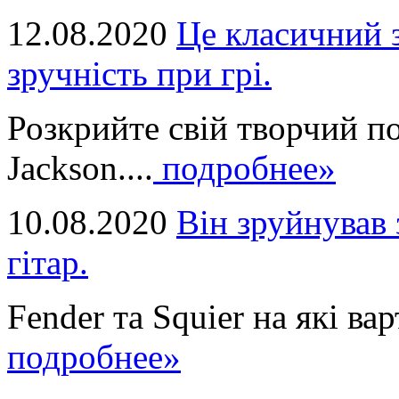
12.08.2020
Це класичний з
зручність при грі.
Розкрийте свій творчий п
Jackson....
подробнее»
10.08.2020
Він зруйнував 
гітар.
Fender та Squier на які вар
подробнее»