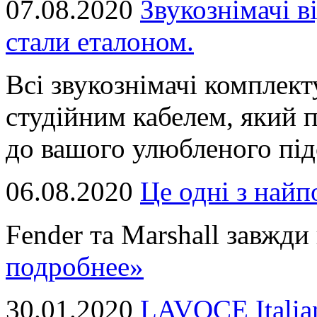
07.08.2020
Звукознімачі в
стали еталоном.
Всі звукознімачі комплек
студійним кабелем, який 
до вашого улюбленого підс
06.08.2020
Це однi з най
Fender та Marshall завжди в
подробнее»
30.01.2020
LAVOCE Italia