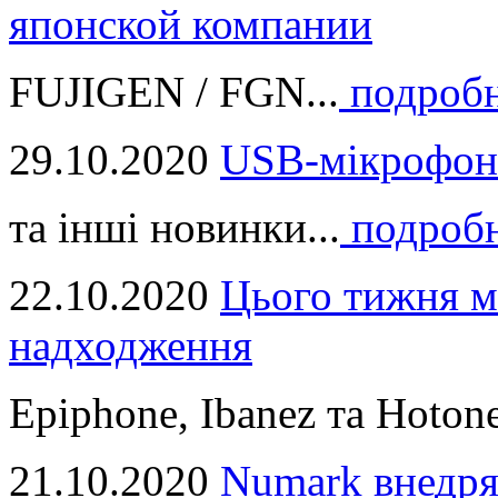
японской компании
FUJIGEN / FGN...
подроб
29.10.2020
USB-мікрофон
та інші новинки...
подроб
22.10.2020
Цього тижня м
надходження
Epiphone, Ibanez та Hotone
21.10.2020
Numark внедря