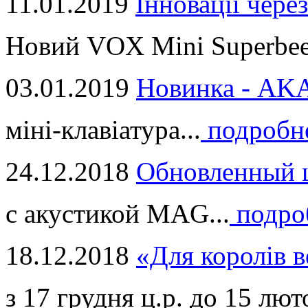
11.01.2019
Інновації через
Новий VOX Mini Superbeet
03.01.2019
Новинка - ​AKA
міні-клавіатура...
подробн
24.12.2018
Обновленный ц
с акустикой MAG...
подро
18.12.2018
«Для королів в
з 17 грудня ц.р. до 15 люто