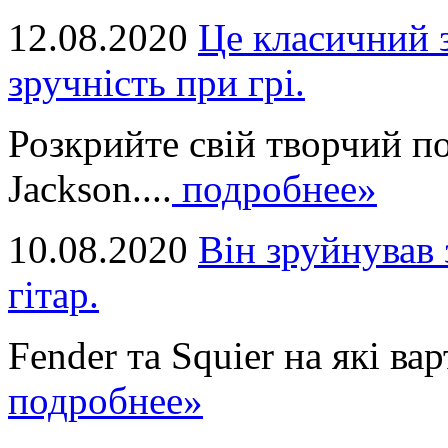
12.08.2020
Це класичний з
зручність при грі.
Розкрийте свій творчий п
Jackson....
подробнее»
10.08.2020
Він зруйнував 
гітар.
Fender та Squier на які вар
подробнее»