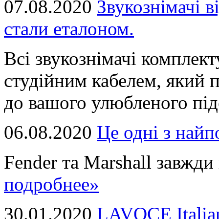
07.08.2020
Звукознімачі в
стали еталоном.
Всі звукознімачі комплек
студійним кабелем, який 
до вашого улюбленого підс
06.08.2020
Це однi з най
Fender та Marshall завжди в
подробнее»
30.01.2020
LAVOCE Italia