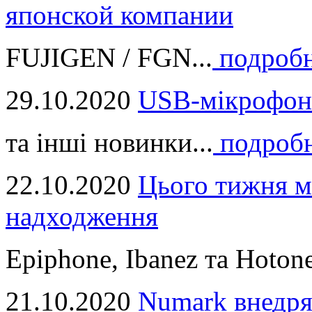
японской компании
FUJIGEN / FGN...
подроб
29.10.2020
USB-мікрофон
та інші новинки...
подроб
22.10.2020
Цього тижня м
надходження
Epiphone, Ibanez та Hotone
21.10.2020
Numark внедря