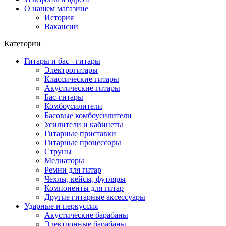
О нашем магазине
История
Вакансии
Категории
Гитары и бас - гитары
Электрогитары
Классические гитары
Акустические гитары
Бас-гитары
Комбоусилители
Басовые комбоусилители
Усилители и кабинеты
Гитарные приставки
Гитарные процессоры
Струны
Медиаторы
Ремни для гитар
Чехлы, кейсы, футляры
Компоненты для гитар
Другие гитарные аксессуары
Ударные и перкуссия
Акустические барабаны
Электронные барабаны