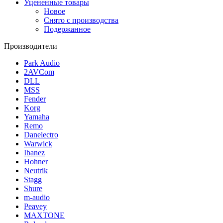
Уцененные товары
Новое
Снято с производства
Подержанное
Производители
Park Audio
2AVCom
DLL
MSS
Fender
Korg
Yamaha
Remo
Danelectro
Warwick
Ibanez
Hohner
Neutrik
Stagg
Shure
m-audio
Peavey
MAXTONE