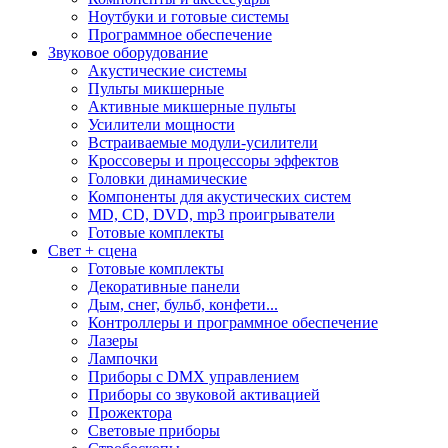
Ноутбуки и готовые системы
Программное обеспечение
Звуковое оборудование
Акустические системы
Пульты микшерные
Активные микшерные пульты
Усилители мощности
Встраиваемые модули-усилители
Кроссоверы и процессоры эффектов
Головки динамические
Компоненты для акустических систем
MD, CD, DVD, mp3 проигрыватели
Готовые комплекты
Свет + сцена
Готовые комплекты
Декоративные панели
Дым, снег, бульб, конфети...
Контроллеры и программное обеспечение
Лазеры
Лампочки
Приборы с DMX управлением
Приборы со звуковой активацией
Прожектора
Световые приборы