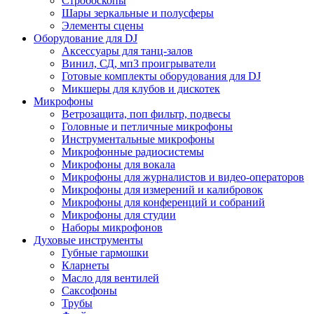
Стробоскопы
Шары зеркальные и полусферы
Элементы сцены
Оборудование для DJ
Аксессуары для танц-залов
Винил, СД, мп3 проигрыватели
Готовые комплекты оборудования для DJ
Микшеры для клубов и дискотек
Микрофоны
Ветрозащита, поп фильтр, подвесы
Головные и петличные микрофоны
Инструментальные микрофоны
Микрофонные радиосистемы
Микрофоны для вокала
Микрофоны для журналистов и видео-операторов
Микрофоны для измерений и калибровок
Микрофоны для конференций и собраний
Микрофоны для студии
Наборы микрофонов
Духовые инструменты
Губные гармошки
Кларнеты
Масло для вентилей
Саксофоны
Трубы