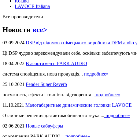
Roland
LAVOCE Italiana
Все производители
Новости
все>
03.09.2024
DSP від відомого німецького виробника DFM audio 
Ці DSP чудово зарекомендували себе, оскільки забезпечують чист
18.04.2022
В асортименті PARK AUDIO
система сповіщення, нова продукцiя...
подробнее»
25.10.2021
Fender Super Reverb
потужність, ефекти і точність відтворення...
подробнее»
11.10.2021
Малогабаритные динамические головки LAVOCE
Отличные решения для автомобильного звука....
подробнее»
02.06.2021
Новые сабвуферы
от компании PARK AUDIO...
подробнее»