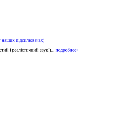
у наших підсилювачах)
ий і реалістичний звук!)...
подробнее»