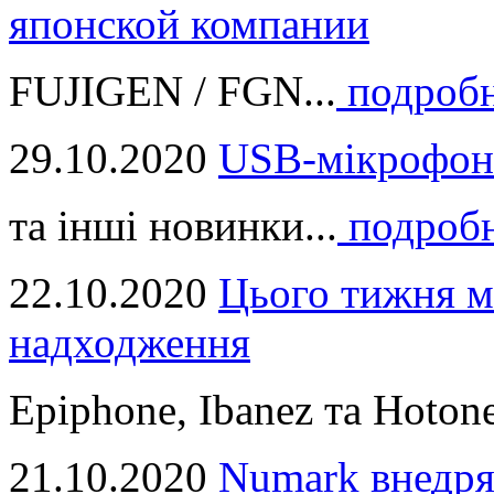
японской компании
FUJIGEN / FGN...
подроб
29.10.2020
USB-мікрофон
та інші новинки...
подроб
22.10.2020
Цього тижня м
надходження
Epiphone, Ibanez та Hotone
21.10.2020
Numark внедря