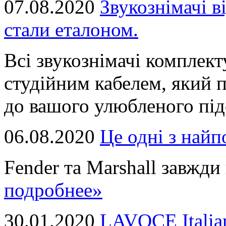
07.08.2020
Звукознімачі в
стали еталоном.
Всі звукознімачі комплек
студійним кабелем, який 
до вашого улюбленого підс
06.08.2020
Це однi з най
Fender та Marshall завжди в
подробнее»
30.01.2020
LAVOCE Italia