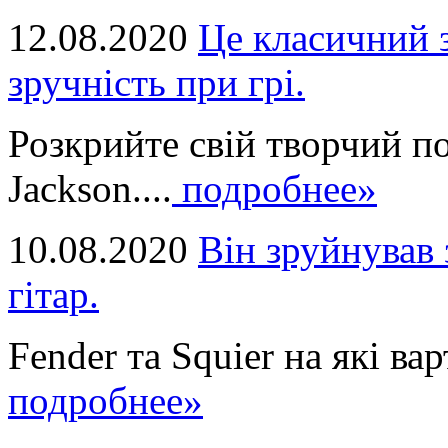
12.08.2020
Це класичний з
зручність при грі.
Розкрийте свій творчий п
Jackson....
подробнее»
10.08.2020
Він зруйнував 
гітар.
Fender та Squier на які вар
подробнее»