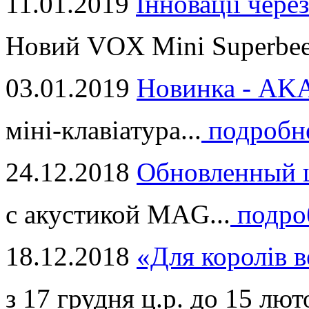
11.01.2019
Інновації через
Новий VOX Mini Superbeet
03.01.2019
Новинка - ​AKA
міні-клавіатура...
подробн
24.12.2018
Обновленный ц
с акустикой MAG...
подро
18.12.2018
«Для королів в
з 17 грудня ц.р. до 15 люто