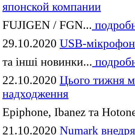
японской компании
FUJIGEN / FGN...
подроб
29.10.2020
USB-мікрофон
та інші новинки...
подроб
22.10.2020
Цього тижня м
надходження
Epiphone, Ibanez та Hotone
21.10.2020
Numark внедря