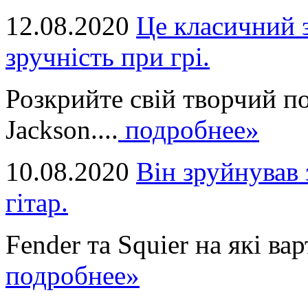
12.08.2020
Це класичний з
зручність при грі.
Розкрийте свій творчий п
Jackson....
подробнее»
10.08.2020
Він зруйнував 
гітар.
Fender та Squier на які вар
подробнее»