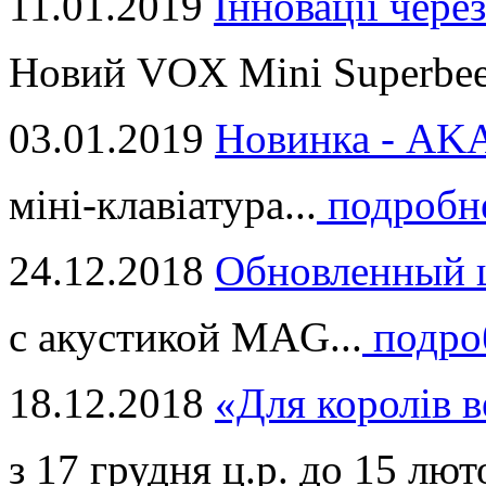
11.01.2019
Інновації через
Новий VOX Mini Superbeet
03.01.2019
Новинка - ​AKA
міні-клавіатура...
подробн
24.12.2018
Обновленный ц
с акустикой MAG...
подро
18.12.2018
«Для королів в
з 17 грудня ц.р. до 15 люто