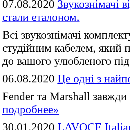
07.08.2020
Звукознімачі в
стали еталоном.
Всі звукознімачі комплек
студійним кабелем, який 
до вашого улюбленого підс
06.08.2020
Це однi з най
Fender та Marshall завжди в
подробнее»
30.01.2020
LAVOCE Italia