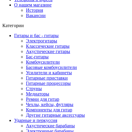
О нашем магазине
История
Вакансии
Категории
Гитары и бас - гитары
Электрогитары
Классические гитары
Акустические гитары
Бас-гитары
Комбоусилители
Басовые комбоусилители
Усилители и кабинеты
Гитарные приставки
Гитарные процессоры
Струны
Медиаторы
Ремни для гитар
Чехлы, кейсы, футляры
Компоненты для гитар
Другие гитарные аксессуары
Ударные и перкуссия
Акустические барабаны
Электронные барабаны