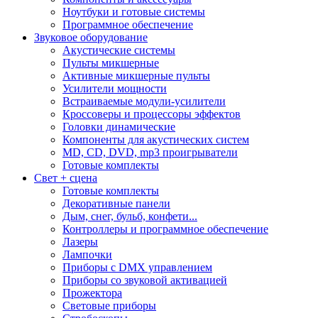
Ноутбуки и готовые системы
Программное обеспечение
Звуковое оборудование
Акустические системы
Пульты микшерные
Активные микшерные пульты
Усилители мощности
Встраиваемые модули-усилители
Кроссоверы и процессоры эффектов
Головки динамические
Компоненты для акустических систем
MD, CD, DVD, mp3 проигрыватели
Готовые комплекты
Свет + сцена
Готовые комплекты
Декоративные панели
Дым, снег, бульб, конфети...
Контроллеры и программное обеспечение
Лазеры
Лампочки
Приборы с DMX управлением
Приборы со звуковой активацией
Прожектора
Световые приборы