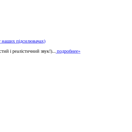
у наших підсилювачах)
ий і реалістичний звук!)...
подробнее»