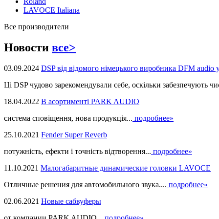
Roland
LAVOCE Italiana
Все производители
Новости
все>
03.09.2024
DSP від відомого німецького виробника DFM audio 
Ці DSP чудово зарекомендували себе, оскільки забезпечують чист
18.04.2022
В асортименті PARK AUDIO
система сповіщення, нова продукцiя...
подробнее»
25.10.2021
Fender Super Reverb
потужність, ефекти і точність відтворення...
подробнее»
11.10.2021
Малогабаритные динамические головки LAVOCE
Отличные решения для автомобильного звука....
подробнее»
02.06.2021
Новые сабвуферы
от компании PARK AUDIO...
подробнее»