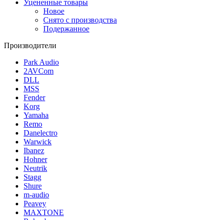
Уцененные товары
Новое
Снято с производства
Подержанное
Производители
Park Audio
2AVCom
DLL
MSS
Fender
Korg
Yamaha
Remo
Danelectro
Warwick
Ibanez
Hohner
Neutrik
Stagg
Shure
m-audio
Peavey
MAXTONE