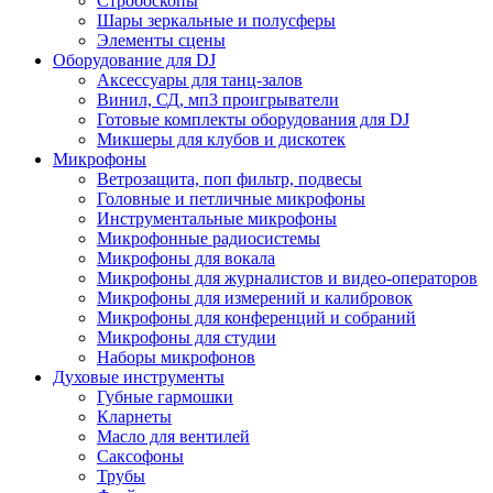
Стробоскопы
Шары зеркальные и полусферы
Элементы сцены
Оборудование для DJ
Аксессуары для танц-залов
Винил, СД, мп3 проигрыватели
Готовые комплекты оборудования для DJ
Микшеры для клубов и дискотек
Микрофоны
Ветрозащита, поп фильтр, подвесы
Головные и петличные микрофоны
Инструментальные микрофоны
Микрофонные радиосистемы
Микрофоны для вокала
Микрофоны для журналистов и видео-операторов
Микрофоны для измерений и калибровок
Микрофоны для конференций и собраний
Микрофоны для студии
Наборы микрофонов
Духовые инструменты
Губные гармошки
Кларнеты
Масло для вентилей
Саксофоны
Трубы