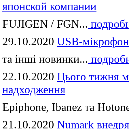
японской компании
FUJIGEN / FGN...
подроб
29.10.2020
USB-мікрофон
та інші новинки...
подроб
22.10.2020
Цього тижня м
надходження
Epiphone, Ibanez та Hotone
21.10.2020
Numark внедря