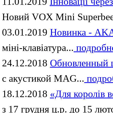
11.01.2019
Інновації через
Новий VOX Mini Superbeet
03.01.2019
Новинка - ​AKA
міні-клавіатура...
подробн
24.12.2018
Обновленный ц
с акустикой MAG...
подро
18.12.2018
«Для королів в
з 17 грудня ц.р. до 15 люто