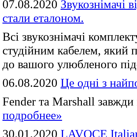
07.08.2020
Звукознімачі в
стали еталоном.
Всі звукознімачі комплек
студійним кабелем, який 
до вашого улюбленого підс
06.08.2020
Це однi з най
Fender та Marshall завжди в
подробнее»
30.01.2020
LAVOCE Italia