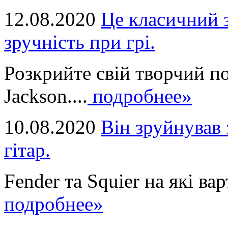
12.08.2020
Це класичний з
зручність при грі.
Розкрийте свій творчий п
Jackson....
подробнее»
10.08.2020
Він зруйнував 
гітар.
Fender та Squier на які вар
подробнее»