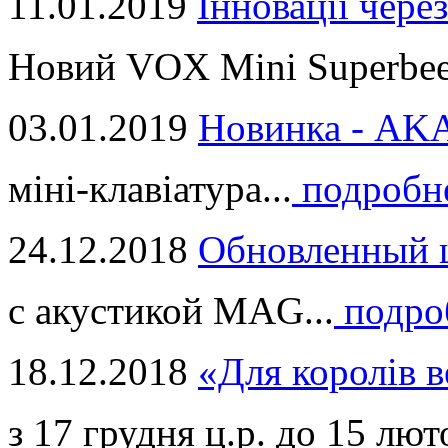
11.01.2019
Інновації через
Новий VOX Mini Superbeet
03.01.2019
Новинка - ​AKA
міні-клавіатура...
подробн
24.12.2018
Обновленный ц
с акустикой MAG...
подро
18.12.2018
«Для королів в
з 17 грудня ц.р. до 15 люто