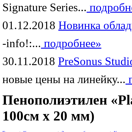
Signature Series...
подробн
01.12.2018
Новинка облад
-info!:...
подробнее»
30.11.2018
PreSonus Studi
новые цены на линейку...
п
Пенополиэтилен «Pla
100см х 20 мм)