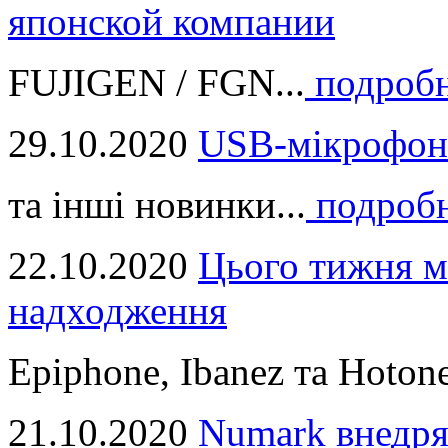
японской компании
FUJIGEN / FGN...
подроб
29.10.2020
USB-мікрофон
та інші новинки...
подроб
22.10.2020
Цього тижня м
надходження
Epiphone, Ibanez та Hotone
21.10.2020
Numark внедря