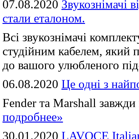
07.08.2020
Звукознімачі в
стали еталоном.
Всі звукознімачі комплек
студійним кабелем, який 
до вашого улюбленого підс
06.08.2020
Це однi з най
Fender та Marshall завжди в
подробнее»
30.01.2020
LAVOCE Italia