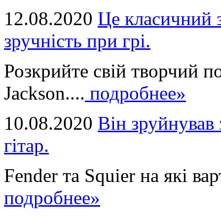
12.08.2020
Це класичний з
зручність при грі.
Розкрийте свій творчий п
Jackson....
подробнее»
10.08.2020
Він зруйнував 
гітар.
Fender та Squier на які вар
подробнее»