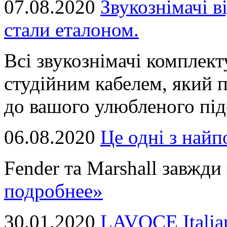
07.08.2020
Звукознімачі в
стали еталоном.
Всі звукознімачі комплек
студійним кабелем, який 
до вашого улюбленого підс
06.08.2020
Це однi з най
Fender та Marshall завжди в
подробнее»
30.01.2020
LAVOCE Italia