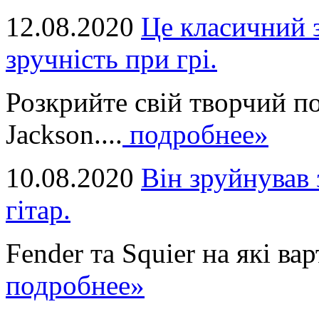
12.08.2020
Це класичний з
зручність при грі.
Розкрийте свій творчий п
Jackson....
подробнее»
10.08.2020
Він зруйнував 
гітар.
Fender та Squier на які вар
подробнее»