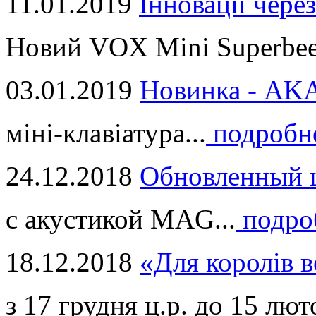
11.01.2019
Інновації через
Новий VOX Mini Superbeet
03.01.2019
Новинка - ​AKA
міні-клавіатура...
подробн
24.12.2018
Обновленный ц
с акустикой MAG...
подро
18.12.2018
«Для королів в
з 17 грудня ц.р. до 15 люто