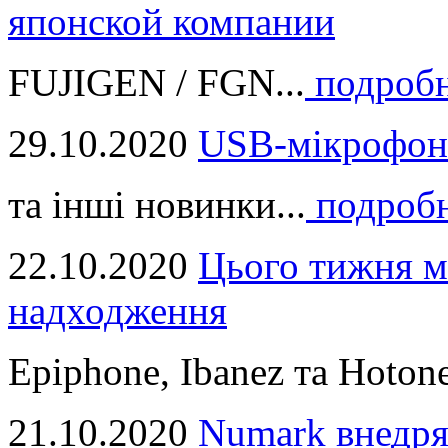
японской компании
FUJIGEN / FGN...
подроб
29.10.2020
USB-мікрофон
та інші новинки...
подроб
22.10.2020
Цього тижня м
надходження
Epiphone, Ibanez та Hotone
21.10.2020
Numark внедря