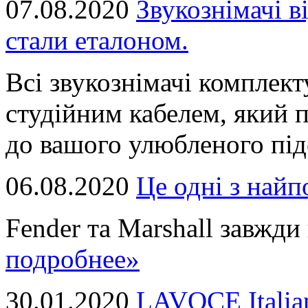
07.08.2020
Звукознімачі в
стали еталоном.
Всі звукознімачі комплек
студійним кабелем, який 
до вашого улюбленого підс
06.08.2020
Це однi з най
Fender та Marshall завжди в
подробнее»
30.01.2020
LAVOCE Italia