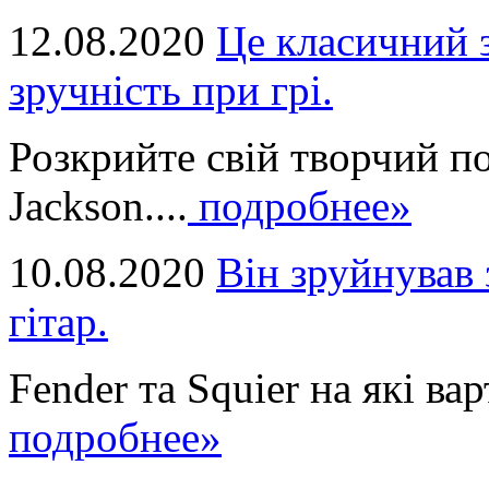
12.08.2020
Це класичний з
зручність при грі.
Розкрийте свій творчий п
Jackson....
подробнее»
10.08.2020
Він зруйнував 
гітар.
Fender та Squier на які вар
подробнее»