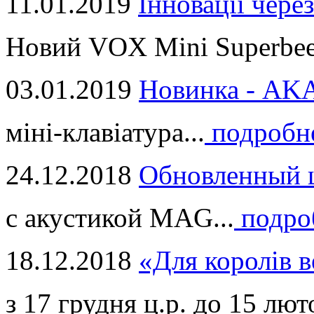
11.01.2019
Інновації через
Новий VOX Mini Superbeet
03.01.2019
Новинка - ​AKA
міні-клавіатура...
подробн
24.12.2018
Обновленный ц
с акустикой MAG...
подро
18.12.2018
«Для королів в
з 17 грудня ц.р. до 15 люто