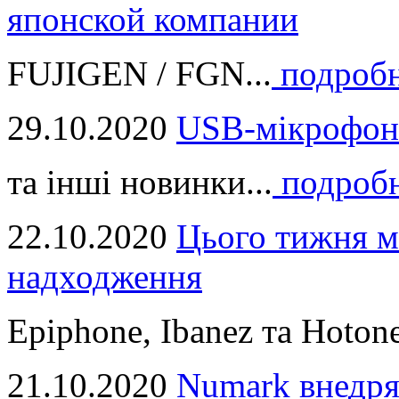
японской компании
FUJIGEN / FGN...
подроб
29.10.2020
USB-мікрофон
та інші новинки...
подроб
22.10.2020
Цього тижня м
надходження
Epiphone, Ibanez та Hotone
21.10.2020
Numark внедря