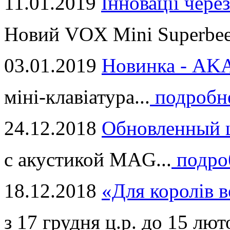
11.01.2019
Інновації через
Новий VOX Mini Superbeet
03.01.2019
Новинка - ​AKA
міні-клавіатура...
подробн
24.12.2018
Обновленный ц
с акустикой MAG...
подро
18.12.2018
«Для королів в
з 17 грудня ц.р. до 15 люто