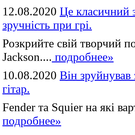
12.08.2020
Це класичний з
зручність при грі.
Розкрийте свій творчий п
Jackson....
подробнее»
10.08.2020
Він зруйнував 
гітар.
Fender та Squier на які вар
подробнее»