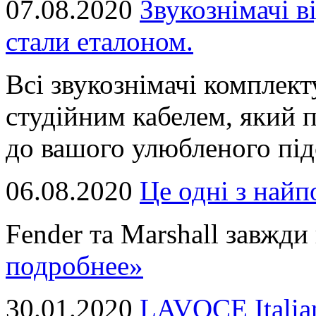
07.08.2020
Звукознімачі в
стали еталоном.
Всі звукознімачі комплек
студійним кабелем, який 
до вашого улюбленого підс
06.08.2020
Це однi з най
Fender та Marshall завжди в
подробнее»
30.01.2020
LAVOCE Italia