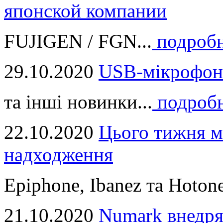
японской компании
FUJIGEN / FGN...
подроб
29.10.2020
USB-мікрофон
та інші новинки...
подроб
22.10.2020
Цього тижня м
надходження
Epiphone, Ibanez та Hotone
21.10.2020
Numark внедря