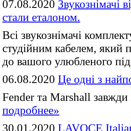
07.08.2020
Звукознімачі в
стали еталоном.
Всі звукознімачі комплек
студійним кабелем, який 
до вашого улюбленого підс
06.08.2020
Це однi з най
Fender та Marshall завжди в
подробнее»
30.01.2020
LAVOCE Italia