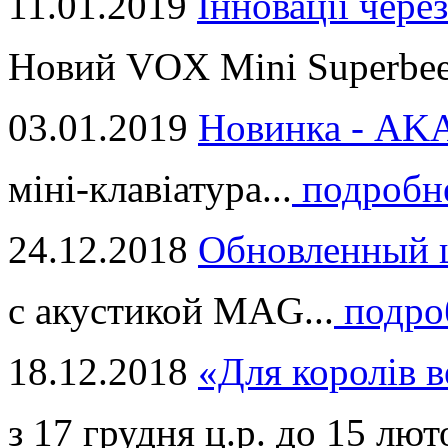
11.01.2019
Інновації через
Новий VOX Mini Superbeet
03.01.2019
Новинка - ​AKA
міні-клавіатура...
подробн
24.12.2018
Обновленный ц
с акустикой MAG...
подро
18.12.2018
«Для королів в
з 17 грудня ц.р. до 15 люто