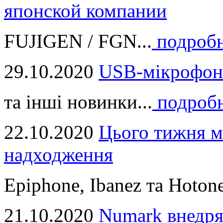
японской компании
FUJIGEN / FGN...
подроб
29.10.2020
USB-мікрофон
та інші новинки...
подроб
22.10.2020
Цього тижня м
надходження
Epiphone, Ibanez та Hotone
21.10.2020
Numark внедря