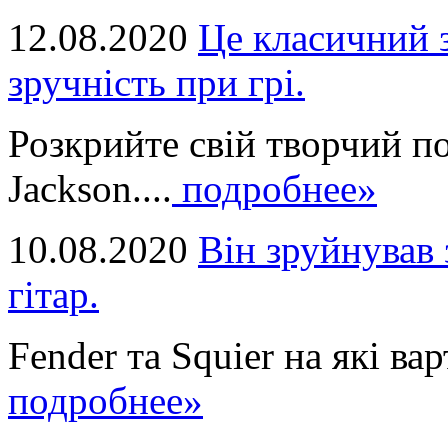
12.08.2020
Це класичний з
зручність при грі.
Розкрийте свій творчий п
Jackson....
подробнее»
10.08.2020
Він зруйнував 
гітар.
Fender та Squier на які вар
подробнее»