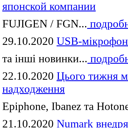
японской компании
FUJIGEN / FGN...
подроб
29.10.2020
USB-мікрофон
та інші новинки...
подроб
22.10.2020
Цього тижня м
надходження
Epiphone, Ibanez та Hotone
21.10.2020
Numark внедря