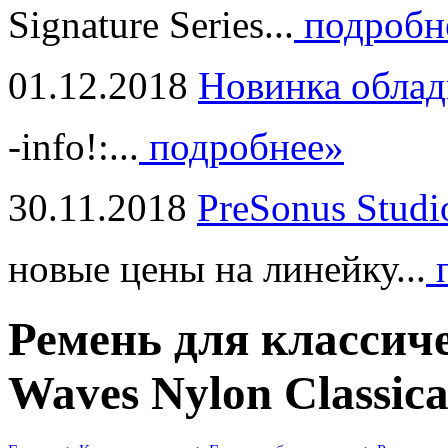
Signature Series...
подробн
01.12.2018
Новинка облад
-info!:...
подробнее»
30.11.2018
PreSonus Studi
новые цены на линейку...
п
Ремень для классич
Waves Nylon Classica