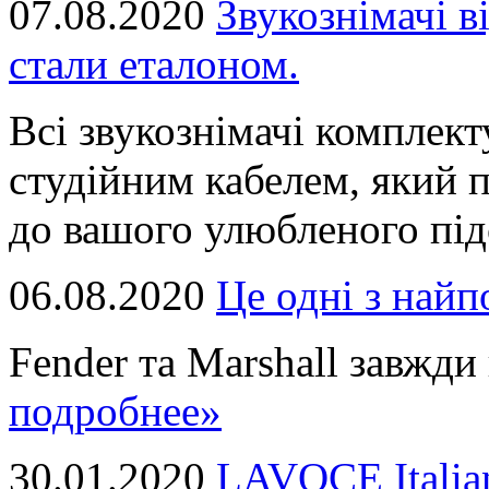
07.08.2020
Звукознімачі в
стали еталоном.
Всі звукознімачі комплек
студійним кабелем, який 
до вашого улюбленого підс
06.08.2020
Це однi з най
Fender та Marshall завжди в
подробнее»
30.01.2020
LAVOCE Italia