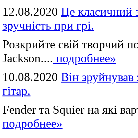
12.08.2020
Це класичний з
зручність при грі.
Розкрийте свій творчий п
Jackson....
подробнее»
10.08.2020
Він зруйнував 
гітар.
Fender та Squier на які вар
подробнее»