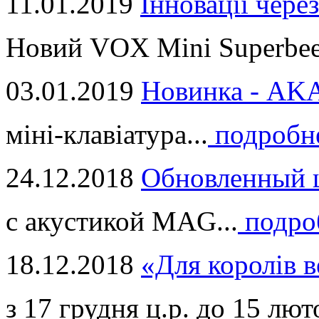
11.01.2019
Інновації через
Новий VOX Mini Superbeet
03.01.2019
Новинка - ​AKA
міні-клавіатура...
подробн
24.12.2018
Обновленный ц
с акустикой MAG...
подро
18.12.2018
«Для королів в
з 17 грудня ц.р. до 15 люто