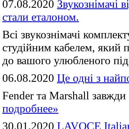
07.08.2020
Звукознімачі в
стали еталоном.
Всі звукознімачі комплек
студійним кабелем, який 
до вашого улюбленого підс
06.08.2020
Це однi з най
Fender та Marshall завжди в
подробнее»
30.01.2020
LAVOCE Italia