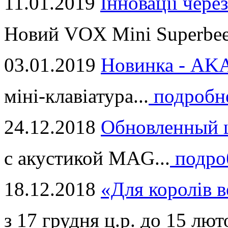
11.01.2019
Інновації через
Новий VOX Mini Superbeet
03.01.2019
Новинка - ​AKA
міні-клавіатура...
подробн
24.12.2018
Обновленный ц
с акустикой MAG...
подро
18.12.2018
«Для королів в
з 17 грудня ц.р. до 15 люто