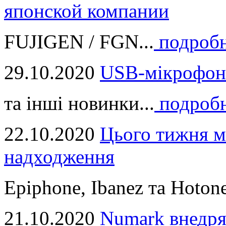
японской компании
FUJIGEN / FGN...
подроб
29.10.2020
USB-мікрофон
та інші новинки...
подроб
22.10.2020
Цього тижня м
надходження
Epiphone, Ibanez та Hotone
21.10.2020
Numark внедря