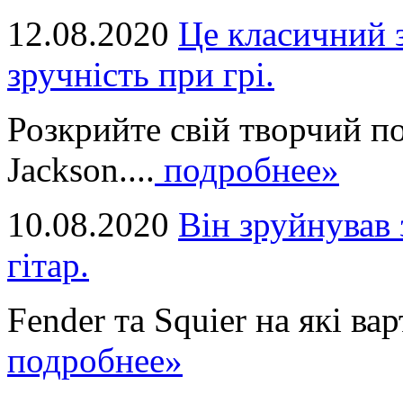
12.08.2020
Це класичний з
зручність при грі.
Розкрийте свій творчий п
Jackson....
подробнее»
10.08.2020
Він зруйнував 
гітар.
Fender та Squier на які вар
подробнее»