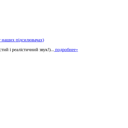
у наших підсилювачах)
ий і реалістичний звук!)...
подробнее»