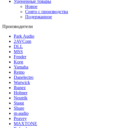
Уцененные товары
Новое
Снято с производства
Подержанное
Производители
Park Audio
2AVCom
DLL
MSS
Fender
Korg
Yamaha
Remo
Danelectro
Warwick
Ibanez
Hohner
Neutrik
Stagg
Shure
m-audio
Peavey
MAXTONE