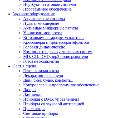
Ноутбуки и готовые системы
Программное обеспечение
Звуковое оборудование
Акустические системы
Пульты микшерные
Активные микшерные пульты
Усилители мощности
Встраиваемые модули-усилители
Кроссоверы и процессоры эффектов
Головки динамические
Компоненты для акустических систем
MD, CD, DVD, mp3 проигрыватели
Готовые комплекты
Свет + сцена
Готовые комплекты
Декоративные панели
Дым, снег, бульб, конфети...
Контроллеры и программное обеспечение
Лазеры
Лампочки
Приборы с DMX управлением
Приборы со звуковой активацией
Прожектора
Световые приборы