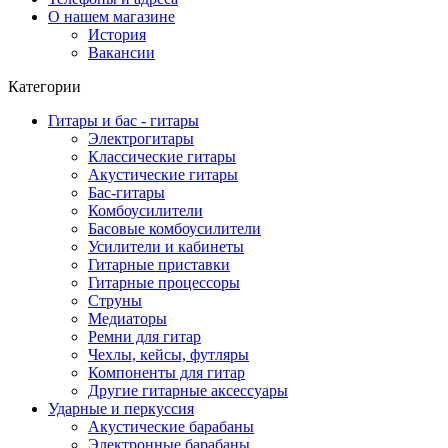
О нашем магазине
История
Вакансии
Категории
Гитары и бас - гитары
Электрогитары
Классические гитары
Акустические гитары
Бас-гитары
Комбоусилители
Басовые комбоусилители
Усилители и кабинеты
Гитарные приставки
Гитарные процессоры
Струны
Медиаторы
Ремни для гитар
Чехлы, кейсы, футляры
Компоненты для гитар
Другие гитарные аксессуары
Ударные и перкуссия
Акустические барабаны
Электронные барабаны