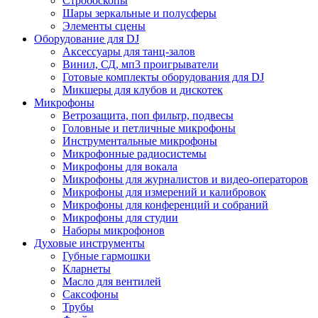
Стробоскопы
Шары зеркальные и полусферы
Элементы сцены
Оборудование для DJ
Аксессуары для танц-залов
Винил, СД, мп3 проигрыватели
Готовые комплекты оборудования для DJ
Микшеры для клубов и дискотек
Микрофоны
Ветрозащита, поп фильтр, подвесы
Головные и петличные микрофоны
Инструментальные микрофоны
Микрофонные радиосистемы
Микрофоны для вокала
Микрофоны для журналистов и видео-операторов
Микрофоны для измерений и калибровок
Микрофоны для конференций и собраний
Микрофоны для студии
Наборы микрофонов
Духовые инструменты
Губные гармошки
Кларнеты
Масло для вентилей
Саксофоны
Трубы