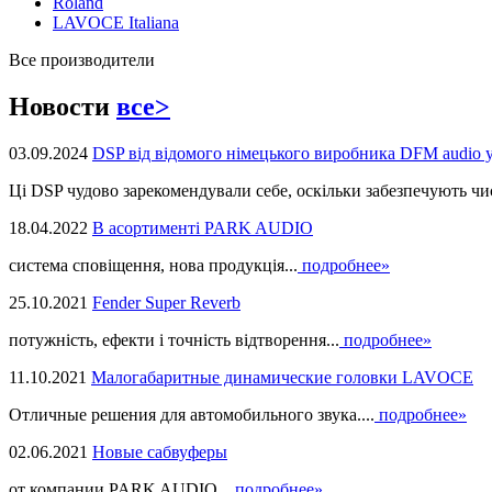
Roland
LAVOCE Italiana
Все производители
Новости
все>
03.09.2024
DSP від відомого німецького виробника DFM audio 
Ці DSP чудово зарекомендували себе, оскільки забезпечують чист
18.04.2022
В асортименті PARK AUDIO
система сповіщення, нова продукцiя...
подробнее»
25.10.2021
Fender Super Reverb
потужність, ефекти і точність відтворення...
подробнее»
11.10.2021
Малогабаритные динамические головки LAVOCE
Отличные решения для автомобильного звука....
подробнее»
02.06.2021
Новые сабвуферы
от компании PARK AUDIO...
подробнее»