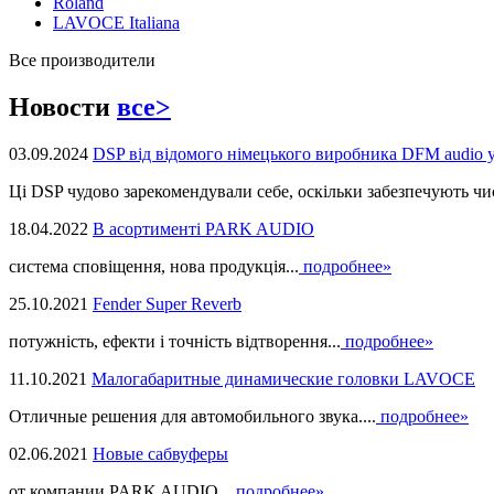
Roland
LAVOCE Italiana
Все производители
Новости
все>
03.09.2024
DSP від відомого німецького виробника DFM audio 
Ці DSP чудово зарекомендували себе, оскільки забезпечують чист
18.04.2022
В асортименті PARK AUDIO
система сповіщення, нова продукцiя...
подробнее»
25.10.2021
Fender Super Reverb
потужність, ефекти і точність відтворення...
подробнее»
11.10.2021
Малогабаритные динамические головки LAVOCE
Отличные решения для автомобильного звука....
подробнее»
02.06.2021
Новые сабвуферы
от компании PARK AUDIO...
подробнее»