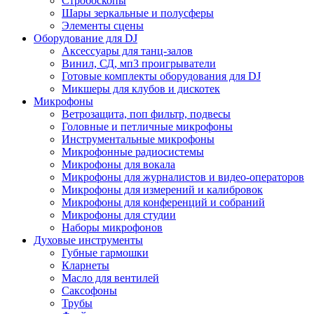
Стробоскопы
Шары зеркальные и полусферы
Элементы сцены
Оборудование для DJ
Аксессуары для танц-залов
Винил, СД, мп3 проигрыватели
Готовые комплекты оборудования для DJ
Микшеры для клубов и дискотек
Микрофоны
Ветрозащита, поп фильтр, подвесы
Головные и петличные микрофоны
Инструментальные микрофоны
Микрофонные радиосистемы
Микрофоны для вокала
Микрофоны для журналистов и видео-операторов
Микрофоны для измерений и калибровок
Микрофоны для конференций и собраний
Микрофоны для студии
Наборы микрофонов
Духовые инструменты
Губные гармошки
Кларнеты
Масло для вентилей
Саксофоны
Трубы