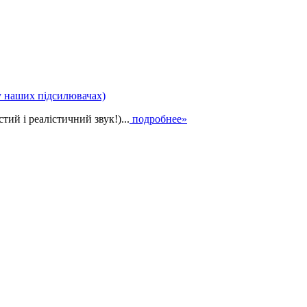
у наших підсилювачах)
ий і реалістичний звук!)...
подробнее»