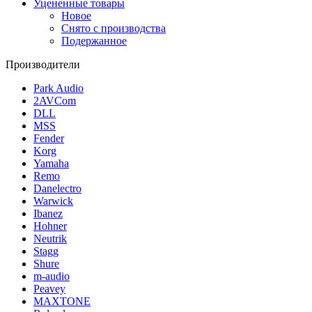
Уцененные товары
Новое
Снято с производства
Подержанное
Производители
Park Audio
2AVCom
DLL
MSS
Fender
Korg
Yamaha
Remo
Danelectro
Warwick
Ibanez
Hohner
Neutrik
Stagg
Shure
m-audio
Peavey
MAXTONE