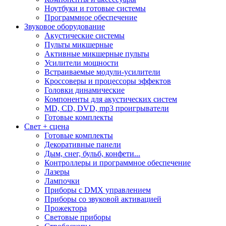
Ноутбуки и готовые системы
Программное обеспечение
Звуковое оборудование
Акустические системы
Пульты микшерные
Активные микшерные пульты
Усилители мощности
Встраиваемые модули-усилители
Кроссоверы и процессоры эффектов
Головки динамические
Компоненты для акустических систем
MD, CD, DVD, mp3 проигрыватели
Готовые комплекты
Свет + сцена
Готовые комплекты
Декоративные панели
Дым, снег, бульб, конфети...
Контроллеры и программное обеспечение
Лазеры
Лампочки
Приборы с DMX управлением
Приборы со звуковой активацией
Прожектора
Световые приборы