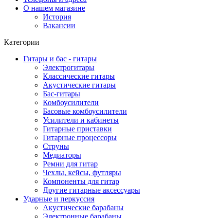
О нашем магазине
История
Вакансии
Категории
Гитары и бас - гитары
Электрогитары
Классические гитары
Акустические гитары
Бас-гитары
Комбоусилители
Басовые комбоусилители
Усилители и кабинеты
Гитарные приставки
Гитарные процессоры
Струны
Медиаторы
Ремни для гитар
Чехлы, кейсы, футляры
Компоненты для гитар
Другие гитарные аксессуары
Ударные и перкуссия
Акустические барабаны
Электронные барабаны