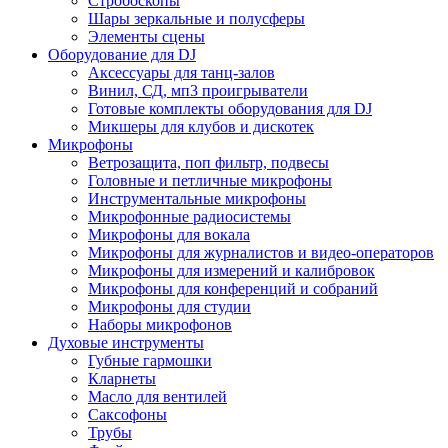
Стробоскопы
Шары зеркальные и полусферы
Элементы сцены
Оборудование для DJ
Аксессуары для танц-залов
Винил, СД, мп3 проигрыватели
Готовые комплекты оборудования для DJ
Микшеры для клубов и дискотек
Микрофоны
Ветрозащита, поп фильтр, подвесы
Головные и петличные микрофоны
Инструментальные микрофоны
Микрофонные радиосистемы
Микрофоны для вокала
Микрофоны для журналистов и видео-операторов
Микрофоны для измерений и калибровок
Микрофоны для конференций и собраний
Микрофоны для студии
Наборы микрофонов
Духовые инструменты
Губные гармошки
Кларнеты
Масло для вентилей
Саксофоны
Трубы