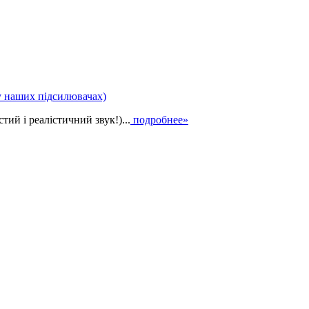
у наших підсилювачах)
ий і реалістичний звук!)...
подробнее»