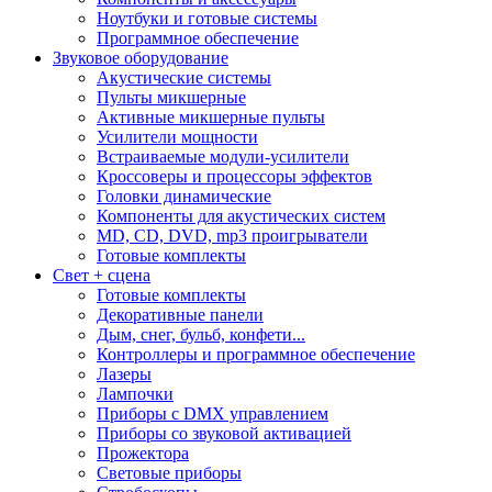
Ноутбуки и готовые системы
Программное обеспечение
Звуковое оборудование
Акустические системы
Пульты микшерные
Активные микшерные пульты
Усилители мощности
Встраиваемые модули-усилители
Кроссоверы и процессоры эффектов
Головки динамические
Компоненты для акустических систем
MD, CD, DVD, mp3 проигрыватели
Готовые комплекты
Свет + сцена
Готовые комплекты
Декоративные панели
Дым, снег, бульб, конфети...
Контроллеры и программное обеспечение
Лазеры
Лампочки
Приборы с DMX управлением
Приборы со звуковой активацией
Прожектора
Световые приборы