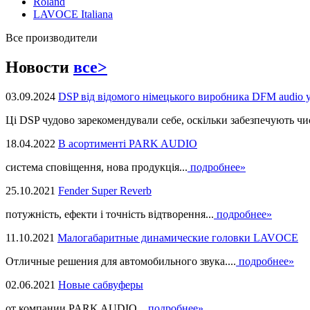
Roland
LAVOCE Italiana
Все производители
Новости
все>
03.09.2024
DSP від відомого німецького виробника DFM audio 
Ці DSP чудово зарекомендували себе, оскільки забезпечують чист
18.04.2022
В асортименті PARK AUDIO
система сповіщення, нова продукцiя...
подробнее»
25.10.2021
Fender Super Reverb
потужність, ефекти і точність відтворення...
подробнее»
11.10.2021
Малогабаритные динамические головки LAVOCE
Отличные решения для автомобильного звука....
подробнее»
02.06.2021
Новые сабвуферы
от компании PARK AUDIO...
подробнее»