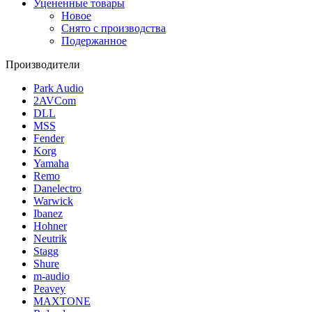
Уцененные товары
Новое
Снято с производства
Подержанное
Производители
Park Audio
2AVCom
DLL
MSS
Fender
Korg
Yamaha
Remo
Danelectro
Warwick
Ibanez
Hohner
Neutrik
Stagg
Shure
m-audio
Peavey
MAXTONE