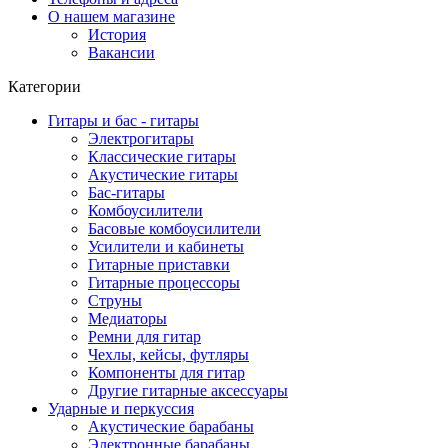
О нашем магазине
История
Вакансии
Категории
Гитары и бас - гитары
Электрогитары
Классические гитары
Акустические гитары
Бас-гитары
Комбоусилители
Басовые комбоусилители
Усилители и кабинеты
Гитарные приставки
Гитарные процессоры
Струны
Медиаторы
Ремни для гитар
Чехлы, кейсы, футляры
Компоненты для гитар
Другие гитарные аксессуары
Ударные и перкуссия
Акустические барабаны
Электронные барабаны