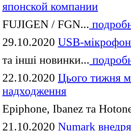
японской компании
FUJIGEN / FGN...
подроб
29.10.2020
USB-мікрофон
та інші новинки...
подроб
22.10.2020
Цього тижня м
надходження
Epiphone, Ibanez та Hotone
21.10.2020
Numark внедря