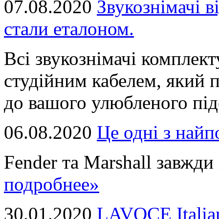
07.08.2020
Звукознімачі в
стали еталоном.
Всі звукознімачі комплек
студійним кабелем, який 
до вашого улюбленого підс
06.08.2020
Це однi з най
Fender та Marshall завжди в
подробнее»
30.01.2020
LAVOCE Italia