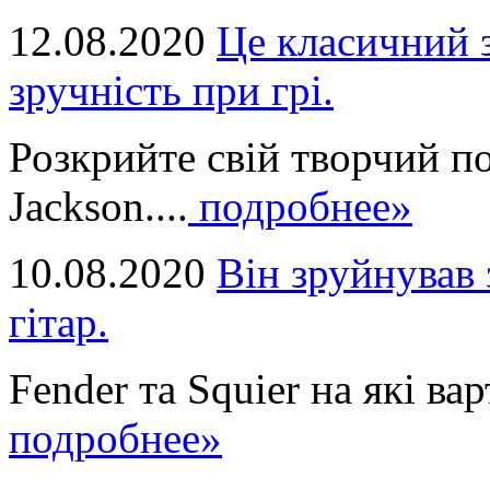
12.08.2020
Це класичний з
зручність при грі.
Розкрийте свій творчий п
Jackson....
подробнее»
10.08.2020
Він зруйнував 
гітар.
Fender та Squier на які вар
подробнее»