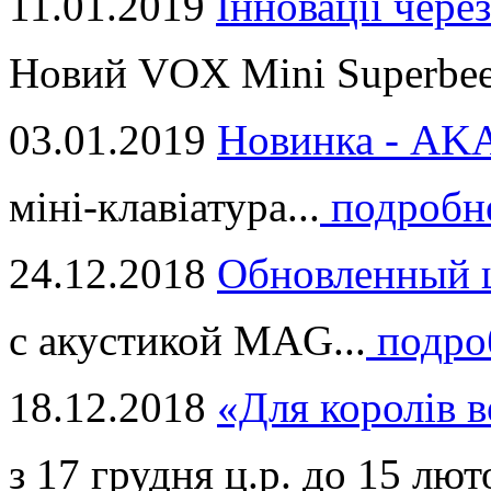
11.01.2019
Інновації через
Новий VOX Mini Superbeet
03.01.2019
Новинка - ​AKA
міні-клавіатура...
подробн
24.12.2018
Обновленный ц
с акустикой MAG...
подро
18.12.2018
«Для королів в
з 17 грудня ц.р. до 15 люто