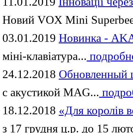
11.01.2019
Інновації через
Новий VOX Mini Superbeet
03.01.2019
Новинка - ​AKA
міні-клавіатура...
подробн
24.12.2018
Обновленный ц
с акустикой MAG...
подро
18.12.2018
«Для королів в
з 17 грудня ц.р. до 15 люто