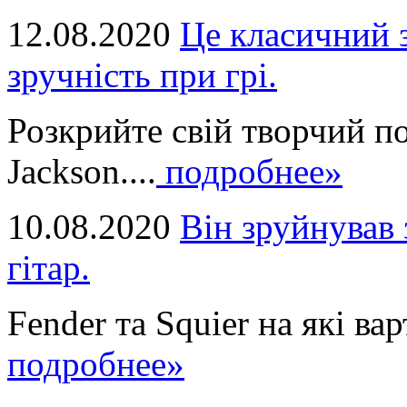
12.08.2020
Це класичний з
зручність при грі.
Розкрийте свій творчий п
Jackson....
подробнее»
10.08.2020
Він зруйнував 
гітар.
Fender та Squier на які вар
подробнее»