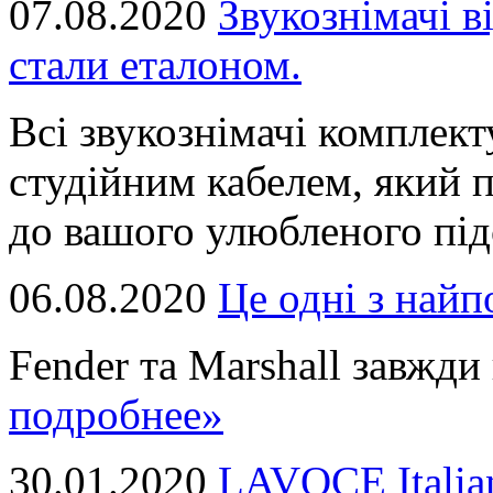
07.08.2020
Звукознімачі в
стали еталоном.
Всі звукознімачі комплек
студійним кабелем, який 
до вашого улюбленого підс
06.08.2020
Це однi з най
Fender та Marshall завжди в
подробнее»
30.01.2020
LAVOCE Italia