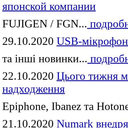
японской компании
FUJIGEN / FGN...
подроб
29.10.2020
USB-мікрофон
та інші новинки...
подроб
22.10.2020
Цього тижня м
надходження
Epiphone, Ibanez та Hotone
21.10.2020
Numark внедря