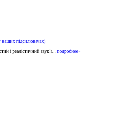
у наших підсилювачах)
ий і реалістичний звук!)...
подробнее»