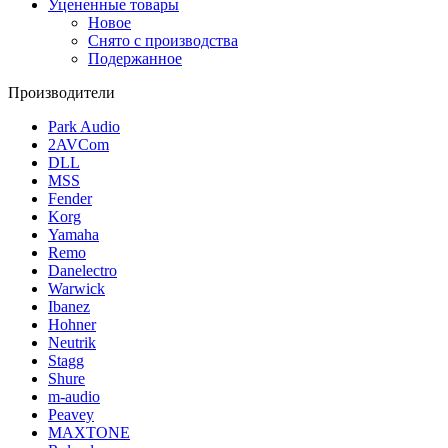
Уцененные товары
Новое
Снято с производства
Подержанное
Производители
Park Audio
2AVCom
DLL
MSS
Fender
Korg
Yamaha
Remo
Danelectro
Warwick
Ibanez
Hohner
Neutrik
Stagg
Shure
m-audio
Peavey
MAXTONE