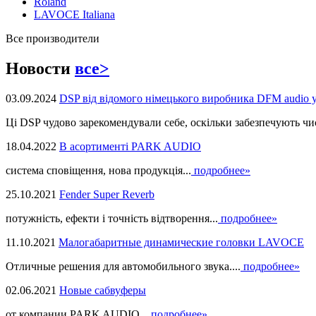
Roland
LAVOCE Italiana
Все производители
Новости
все>
03.09.2024
DSP від відомого німецького виробника DFM audio 
Ці DSP чудово зарекомендували себе, оскільки забезпечують чист
18.04.2022
В асортименті PARK AUDIO
система сповіщення, нова продукцiя...
подробнее»
25.10.2021
Fender Super Reverb
потужність, ефекти і точність відтворення...
подробнее»
11.10.2021
Малогабаритные динамические головки LAVOCE
Отличные решения для автомобильного звука....
подробнее»
02.06.2021
Новые сабвуферы
от компании PARK AUDIO...
подробнее»