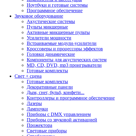
Ноутбуки и готовые системы
Программное обеспечение
Звуковое оборудование
Акустические системы
Пульты микшерные
Активные микшерные пульты
Усилители мощности
Встраиваемые модули-усилители
Кроссоверы и процессоры эффектов
Головки динамические
Компоненты для акустических систем
MD, CD, DVD, mp3 проигрыватели
Готовые комплекты
Свет + сцена
Готовые комплекты
Декоративные панели
Дым, снег, бульб, конфети...
Контроллеры и программное обеспечение
Лазеры
Лампочки
Приборы с DMX управлением
Приборы со звуковой активацией
Прожектора
Световые приборы