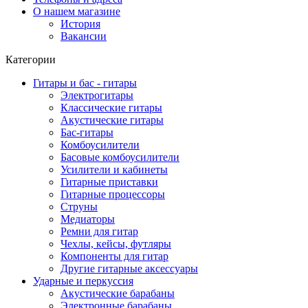
О нашем магазине
История
Вакансии
Категории
Гитары и бас - гитары
Электрогитары
Классические гитары
Акустические гитары
Бас-гитары
Комбоусилители
Басовые комбоусилители
Усилители и кабинеты
Гитарные приставки
Гитарные процессоры
Струны
Медиаторы
Ремни для гитар
Чехлы, кейсы, футляры
Компоненты для гитар
Другие гитарные аксессуары
Ударные и перкуссия
Акустические барабаны
Электронные барабаны