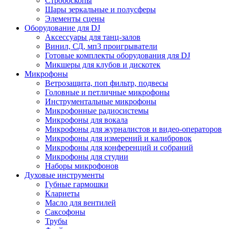
Стробоскопы
Шары зеркальные и полусферы
Элементы сцены
Оборудование для DJ
Аксессуары для танц-залов
Винил, СД, мп3 проигрыватели
Готовые комплекты оборудования для DJ
Микшеры для клубов и дискотек
Микрофоны
Ветрозащита, поп фильтр, подвесы
Головные и петличные микрофоны
Инструментальные микрофоны
Микрофонные радиосистемы
Микрофоны для вокала
Микрофоны для журналистов и видео-операторов
Микрофоны для измерений и калибровок
Микрофоны для конференций и собраний
Микрофоны для студии
Наборы микрофонов
Духовые инструменты
Губные гармошки
Кларнеты
Масло для вентилей
Саксофоны
Трубы