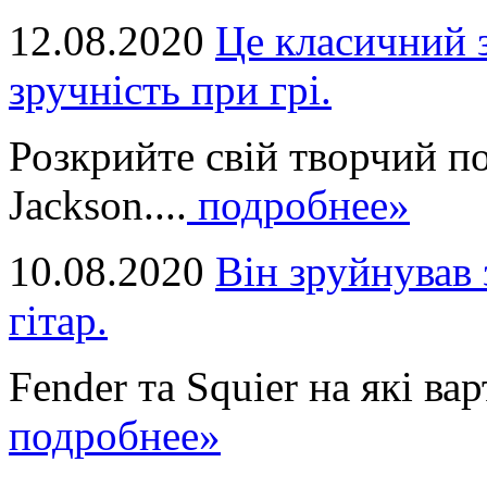
12.08.2020
Це класичний з
зручність при грі.
Розкрийте свій творчий п
Jackson....
подробнее»
10.08.2020
Він зруйнував 
гітар.
Fender та Squier на які вар
подробнее»