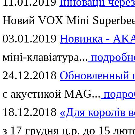
11.01.2019
Інновації через
Новий VOX Mini Superbeet
03.01.2019
Новинка - ​AKA
міні-клавіатура...
подробн
24.12.2018
Обновленный ц
с акустикой MAG...
подро
18.12.2018
«Для королів в
з 17 грудня ц.р. до 15 люто