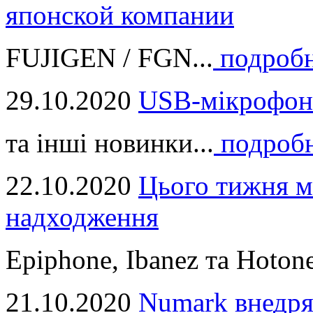
японской компании
FUJIGEN / FGN...
подроб
29.10.2020
USB-мікрофон
та інші новинки...
подроб
22.10.2020
Цього тижня м
надходження
Epiphone, Ibanez та Hotone
21.10.2020
Numark внедря