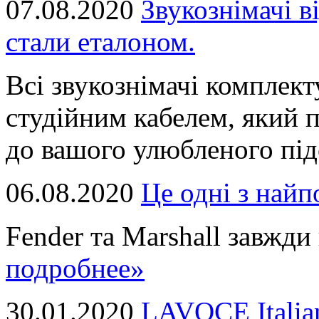
07.08.2020
Звукознімачі в
стали еталоном.
Всі звукознімачі комплек
студійним кабелем, який 
до вашого улюбленого підс
06.08.2020
Це однi з най
Fender та Marshall завжди в
подробнее»
30.01.2020
LAVOCE Italia