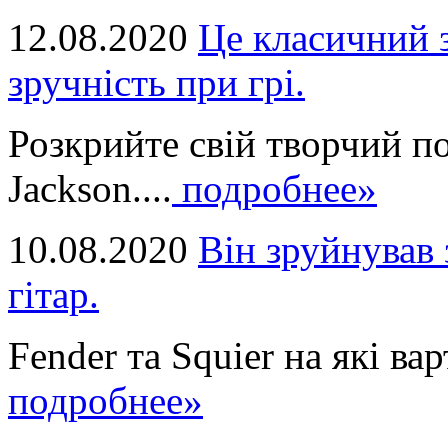
12.08.2020
Це класичний з
зручність при грі.
Розкрийте свій творчий п
Jackson....
подробнее»
10.08.2020
Він зруйнував 
гітар.
Fender та Squier на які вар
подробнее»