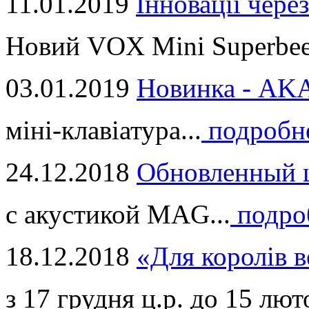
11.01.2019
Інновації через
Новий VOX Mini Superbeet
03.01.2019
Новинка - ​AKA
міні-клавіатура...
подробн
24.12.2018
Обновленный ц
с акустикой MAG...
подро
18.12.2018
«Для королів в
з 17 грудня ц.р. до 15 люто