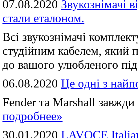
07.08.2020
Звукознімачі в
стали еталоном.
Всі звукознімачі комплек
студійним кабелем, який 
до вашого улюбленого підс
06.08.2020
Це однi з най
Fender та Marshall завжди в
подробнее»
30.01.2020
LAVOCE Italia