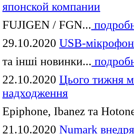
японской компании
FUJIGEN / FGN...
подроб
29.10.2020
USB-мікрофон
та інші новинки...
подроб
22.10.2020
Цього тижня м
надходження
Epiphone, Ibanez та Hotone
21.10.2020
Numark внедря