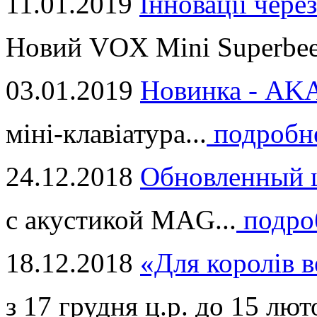
11.01.2019
Інновації через
Новий VOX Mini Superbeet
03.01.2019
Новинка - ​AKA
міні-клавіатура...
подробн
24.12.2018
Обновленный ц
с акустикой MAG...
подро
18.12.2018
«Для королів в
з 17 грудня ц.р. до 15 люто