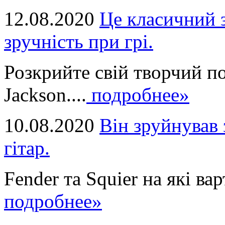
12.08.2020
Це класичний з
зручність при грі.
Розкрийте свій творчий п
Jackson....
подробнее»
10.08.2020
Він зруйнував 
гітар.
Fender та Squier на які вар
подробнее»