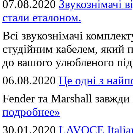
07.08.2020
Звукознімачі в
стали еталоном.
Всі звукознімачі комплек
студійним кабелем, який 
до вашого улюбленого підс
06.08.2020
Це однi з най
Fender та Marshall завжди в
подробнее»
30.01.2020
LAVOCE Italia