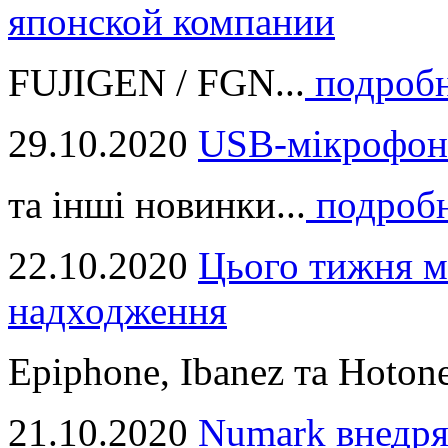
японской компании
FUJIGEN / FGN...
подроб
29.10.2020
USB-мікрофон
та інші новинки...
подроб
22.10.2020
Цього тижня м
надходження
Epiphone, Ibanez та Hotone
21.10.2020
Numark внедря