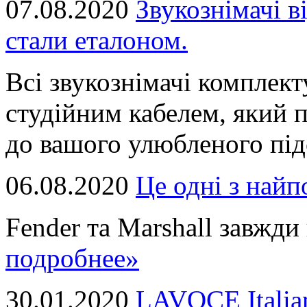
07.08.2020
Звукознімачі в
стали еталоном.
Всі звукознімачі комплек
студійним кабелем, який 
до вашого улюбленого підс
06.08.2020
Це однi з най
Fender та Marshall завжди в
подробнее»
30.01.2020
LAVOCE Italia