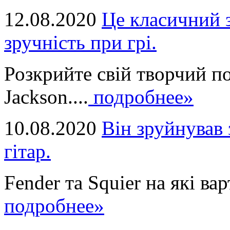
12.08.2020
Це класичний з
зручність при грі.
Розкрийте свій творчий п
Jackson....
подробнее»
10.08.2020
Він зруйнував 
гітар.
Fender та Squier на які вар
подробнее»