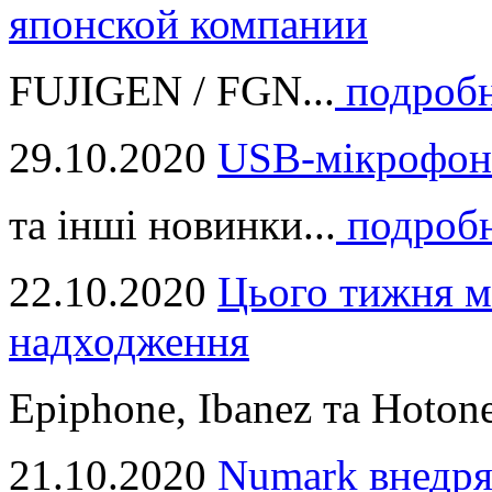
японской компании
FUJIGEN / FGN...
подроб
29.10.2020
USB-мікрофон
та інші новинки...
подроб
22.10.2020
Цього тижня м
надходження
Epiphone, Ibanez та Hotone
21.10.2020
Numark внедря