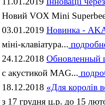
11.01.2019
Інновації через
Новий VOX Mini Superbeet
03.01.2019
Новинка - ​AKA
міні-клавіатура...
подробн
24.12.2018
Обновленный ц
с акустикой MAG...
подро
18.12.2018
«Для королів в
з 17 грудня ц.р. до 15 люто