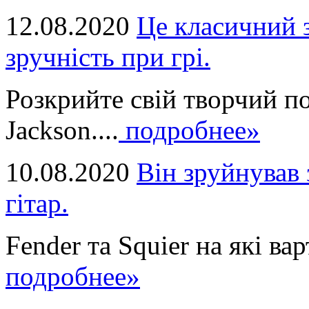
12.08.2020
Це класичний з
зручність при грі.
Розкрийте свій творчий п
Jackson....
подробнее»
10.08.2020
Він зруйнував 
гітар.
Fender та Squier на які вар
подробнее»