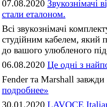
07.08.2020
Звукознімачі в
стали еталоном.
Всі звукознімачі комплек
студійним кабелем, який 
до вашого улюбленого підс
06.08.2020
Це однi з най
Fender та Marshall завжди в
подробнее»
30.01.2020
LAVOCE Italia