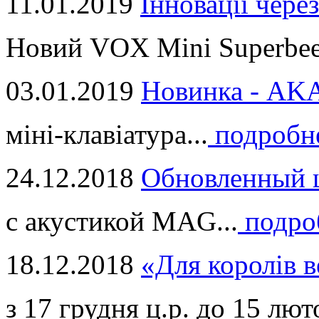
11.01.2019
Інновації через
Новий VOX Mini Superbeet
03.01.2019
Новинка - ​AKA
міні-клавіатура...
подробн
24.12.2018
Обновленный ц
с акустикой MAG...
подро
18.12.2018
«Для королів в
з 17 грудня ц.р. до 15 люто