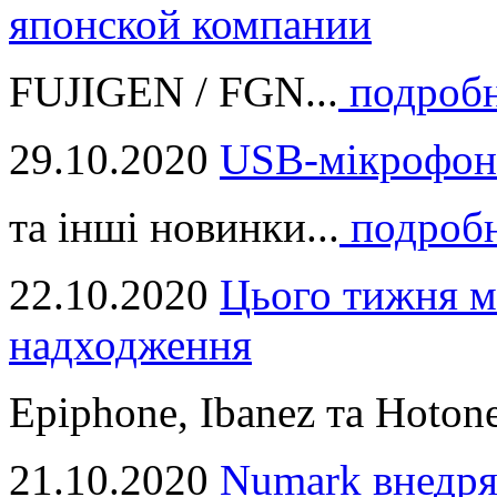
японской компании
FUJIGEN / FGN...
подроб
29.10.2020
USB-мікрофон
та інші новинки...
подроб
22.10.2020
Цього тижня м
надходження
Epiphone, Ibanez та Hotone
21.10.2020
Numark внедря