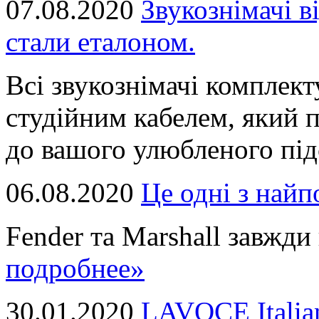
07.08.2020
Звукознімачі в
стали еталоном.
Всі звукознімачі комплек
студійним кабелем, який 
до вашого улюбленого підс
06.08.2020
Це однi з най
Fender та Marshall завжди в
подробнее»
30.01.2020
LAVOCE Italia