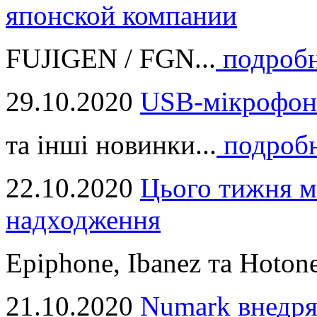
японской компании
FUJIGEN / FGN...
подроб
29.10.2020
USB-мікрофон
та інші новинки...
подроб
22.10.2020
Цього тижня м
надходження
Epiphone, Ibanez та Hotone
21.10.2020
Numark внедря