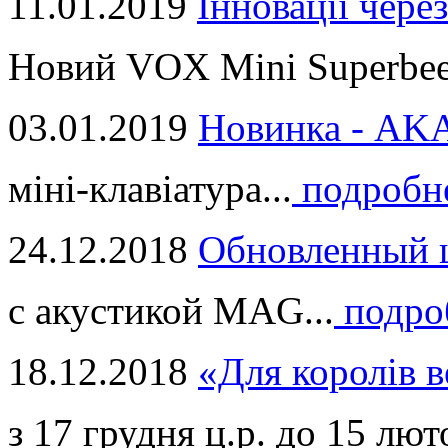
11.01.2019
Інновації через
Новий VOX Mini Superbeet
03.01.2019
Новинка - ​AKA
міні-клавіатура...
подробн
24.12.2018
Обновленный ц
с акустикой MAG...
подро
18.12.2018
«Для королів в
з 17 грудня ц.р. до 15 люто