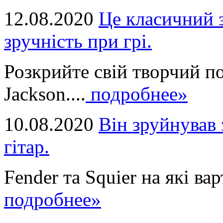
12.08.2020
Це класичний з
зручність при грі.
Розкрийте свій творчий п
Jackson....
подробнее»
10.08.2020
Він зруйнував 
гітар.
Fender та Squier на які вар
подробнее»