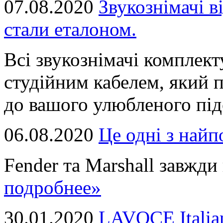
07.08.2020
Звукознімачі в
стали еталоном.
Всі звукознімачі комплек
студійним кабелем, який 
до вашого улюбленого підс
06.08.2020
Це однi з най
Fender та Marshall завжди в
подробнее»
30.01.2020
LAVOCE Italia