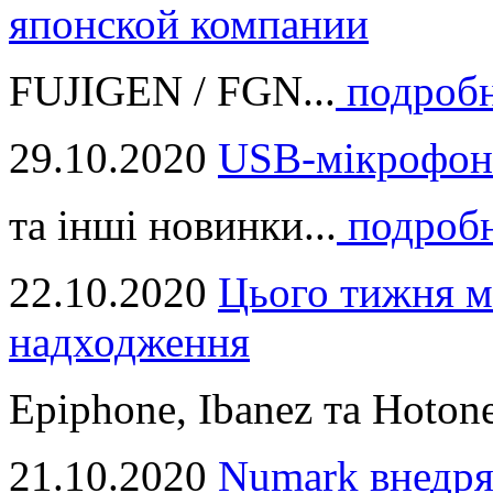
японской компании
FUJIGEN / FGN...
подроб
29.10.2020
USB-мікрофон
та інші новинки...
подроб
22.10.2020
Цього тижня м
надходження
Epiphone, Ibanez та Hotone
21.10.2020
Numark внедря