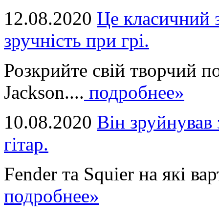
12.08.2020
Це класичний з
зручність при грі.
Розкрийте свій творчий п
Jackson....
подробнее»
10.08.2020
Він зруйнував 
гітар.
Fender та Squier на які вар
подробнее»