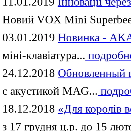
11.01.2019
Інновації через
Новий VOX Mini Superbeet
03.01.2019
Новинка - ​AKA
міні-клавіатура...
подробн
24.12.2018
Обновленный ц
с акустикой MAG...
подро
18.12.2018
«Для королів в
з 17 грудня ц.р. до 15 люто