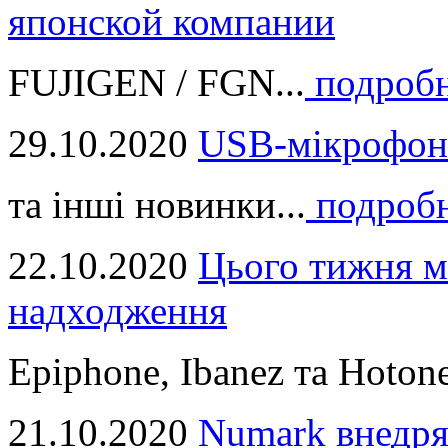
японской компании
FUJIGEN / FGN...
подроб
29.10.2020
USB-мікрофон
та інші новинки...
подроб
22.10.2020
Цього тижня м
надходження
Epiphone, Ibanez та Hotone
21.10.2020
Numark внедря