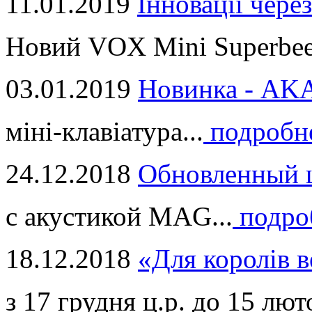
11.01.2019
Інновації через
Новий VOX Mini Superbeet
03.01.2019
Новинка - ​AKA
міні-клавіатура...
подробн
24.12.2018
Обновленный ц
с акустикой MAG...
подро
18.12.2018
«Для королів в
з 17 грудня ц.р. до 15 люто