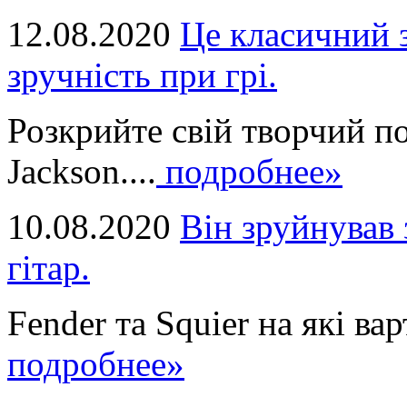
12.08.2020
Це класичний з
зручність при грі.
Розкрийте свій творчий п
Jackson....
подробнее»
10.08.2020
Він зруйнував 
гітар.
Fender та Squier на які вар
подробнее»