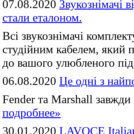
07.08.2020
Звукознімачі в
стали еталоном.
Всі звукознімачі комплек
студійним кабелем, який 
до вашого улюбленого підс
06.08.2020
Це однi з най
Fender та Marshall завжди в
подробнее»
30.01.2020
LAVOCE Italia