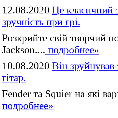
12.08.2020
Це класичний з
зручність при грі.
Розкрийте свій творчий п
Jackson....
подробнее»
10.08.2020
Він зруйнував 
гітар.
Fender та Squier на які вар
подробнее»