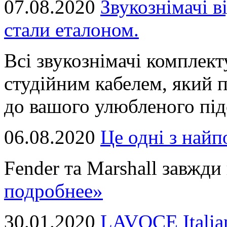
07.08.2020
Звукознімачі в
стали еталоном.
Всі звукознімачі комплек
студійним кабелем, який 
до вашого улюбленого підс
06.08.2020
Це однi з най
Fender та Marshall завжди в
подробнее»
30.01.2020
LAVOCE Italia