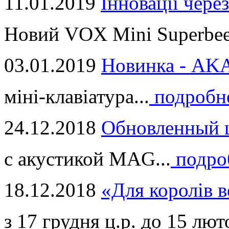
11.01.2019
Інновації через
Новий VOX Mini Superbeet
03.01.2019
Новинка - ​AKA
міні-клавіатура...
подробн
24.12.2018
Обновленный ц
с акустикой MAG...
подро
18.12.2018
«Для королів в
з 17 грудня ц.р. до 15 люто