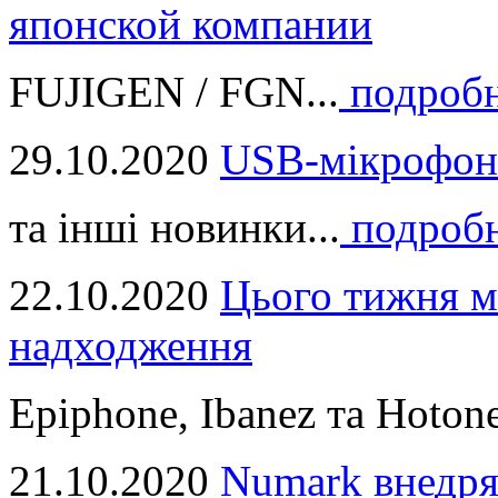
японской компании
FUJIGEN / FGN...
подроб
29.10.2020
USB-мікрофон
та інші новинки...
подроб
22.10.2020
Цього тижня м
надходження
Epiphone, Ibanez та Hotone
21.10.2020
Numark внедря