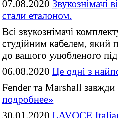
07.08.2020
Звукознімачі в
стали еталоном.
Всі звукознімачі комплек
студійним кабелем, який 
до вашого улюбленого підс
06.08.2020
Це однi з най
Fender та Marshall завжди в
подробнее»
30.01.2020
LAVOCE Italia