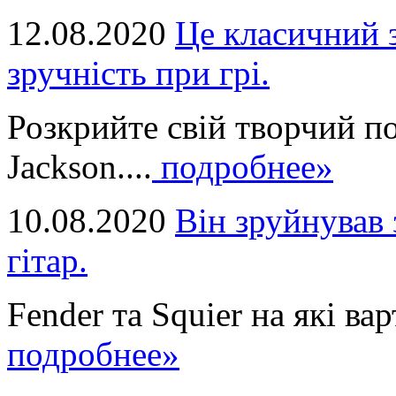
12.08.2020
Це класичний з
зручність при грі.
Розкрийте свій творчий п
Jackson....
подробнее»
10.08.2020
Він зруйнував 
гітар.
Fender та Squier на які вар
подробнее»