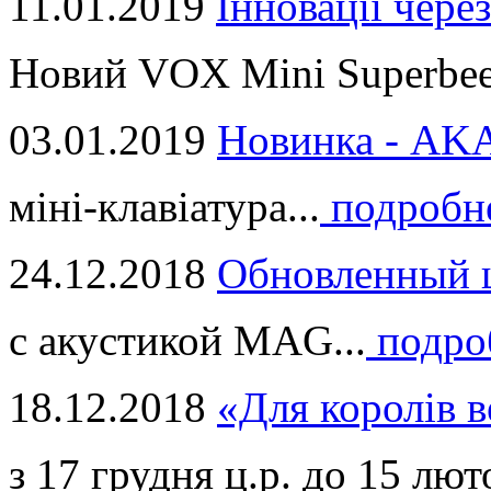
11.01.2019
Інновації через
Новий VOX Mini Superbeet
03.01.2019
Новинка - ​AKA
міні-клавіатура...
подробн
24.12.2018
Обновленный ц
с акустикой MAG...
подро
18.12.2018
«Для королів в
з 17 грудня ц.р. до 15 люто