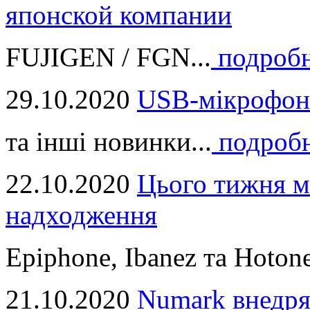
японской компании
FUJIGEN / FGN...
подроб
29.10.2020
USB-мікрофон
та інші новинки...
подроб
22.10.2020
Цього тижня м
надходження
Epiphone, Ibanez та Hotone
21.10.2020
Numark внедря