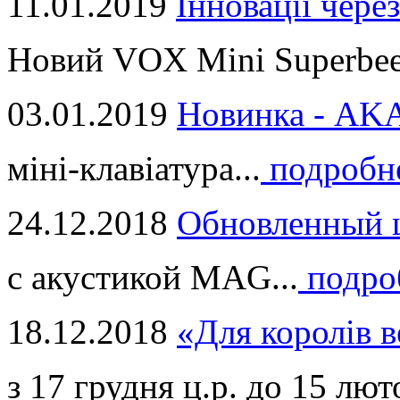
11.01.2019
Інновації через
Новий VOX Mini Superbeet
03.01.2019
Новинка - ​AKA
міні-клавіатура...
подробн
24.12.2018
Обновленный ц
с акустикой MAG...
подро
18.12.2018
«Для королів в
з 17 грудня ц.р. до 15 люто