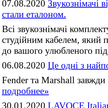
07.08.2020
Звукознімачі в
стали еталоном.
Всі звукознімачі комплек
студійним кабелем, який 
до вашого улюбленого підс
06.08.2020
Це однi з най
Fender та Marshall завжди в
подробнее»
30.01.2020
LAVOCE Italia