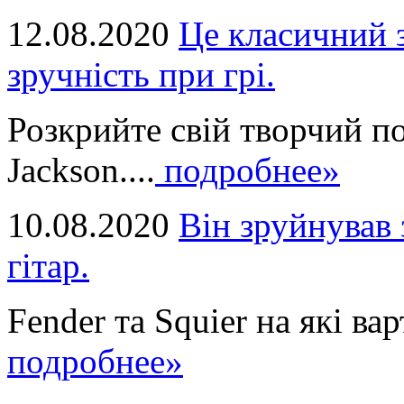
12.08.2020
Це класичний з
зручність при грі.
Розкрийте свій творчий п
Jackson....
подробнее»
10.08.2020
Він зруйнував 
гітар.
Fender та Squier на які вар
подробнее»