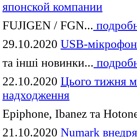
японской компании
FUJIGEN / FGN...
подроб
29.10.2020
USB-мікрофон
та інші новинки...
подроб
22.10.2020
Цього тижня м
надходження
Epiphone, Ibanez та Hotone
21.10.2020
Numark внедря